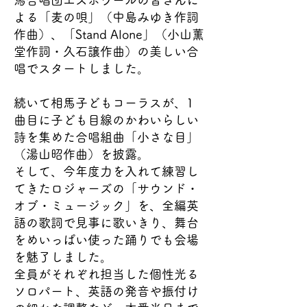
馬合唱団エスポワールの皆さんに
よる「麦の唄」（中島みゆき作詞
作曲）、「Stand Alone」（小山薫
堂作詞・久石譲作曲）の美しい合
唱でスタートしました。
続いて相馬子どもコーラスが、1
曲目に子ども目線のかわいらしい
詩を集めた合唱組曲「小さな目」
（湯山昭作曲）を披露。
そして、今年度力を入れて練習し
てきたロジャーズの「サウンド・
オブ・ミュージック」を、全編英
語の歌詞で見事に歌いきり、舞台
をめいっぱい使った踊りでも会場
を魅了しました。
全員がそれぞれ担当した個性光る
ソロパート、英語の発音や振付け