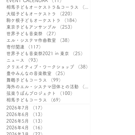
全ての記事/All Posts
（1,528）
1,528件の記事
NEWS
（464）
464件の記事
海外記事
（32）
32件の記事
EVENT CALENDAR
（11）
11件の記事
相馬子どもオーケストラ＆コーラス
（387）
大槌子どもオーケストラ
（220）
220件の記事
駒ケ根子どもオーケストラ
（184）
184件の記事
東京子どもアンサンブル
（253）
253件の記事
世界子ども音楽祭
（27）
27件の記事
エル・システマ作曲教室
（38）
38件の記事
寄付関連
（117）
117件の記事
世界子ども音楽祭2021 in 東京
（25）
25件の記事
ニュース
（93）
93件の記事
クリエイティブ・ワークショップ
（38）
38件の記事
豊中みんなの音楽教室
（25）
25件の記事
舞鶴子どもコーラス
（99）
99件の記事
海外のエル・システマ団体との活動
（15）
15件の記事
弦楽りぼんプロジェクト
（100）
100件の記事
相馬子どもコーラス
（69）
69件の記事