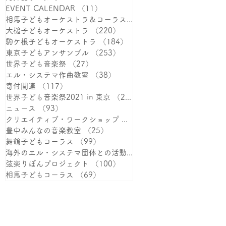
EVENT CALENDAR
（11）
11件の記事
相馬子どもオーケストラ＆コーラス
（387）
387件の記事
大槌子どもオーケストラ
（220）
220件の記事
駒ケ根子どもオーケストラ
（184）
184件の記事
東京子どもアンサンブル
（253）
253件の記事
世界子ども音楽祭
（27）
27件の記事
エル・システマ作曲教室
（38）
38件の記事
寄付関連
（117）
117件の記事
世界子ども音楽祭2021 in 東京
（25）
25件の記事
ニュース
（93）
93件の記事
クリエイティブ・ワークショップ
（38）
38件の記事
豊中みんなの音楽教室
（25）
25件の記事
舞鶴子どもコーラス
（99）
99件の記事
海外のエル・システマ団体との活動
（15）
15件の記事
弦楽りぼんプロジェクト
（100）
100件の記事
相馬子どもコーラス
（69）
69件の記事