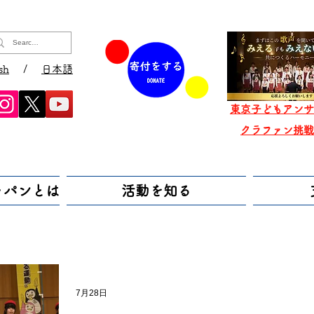
sh
/
日本語
東京子どもアンサ
​クラファン挑
ャパンとは
活動を知る
7月28日