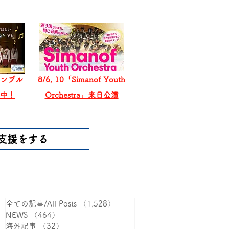
ンブル
8/6, 10「Simanof Youth
戦中！
Orchestra」来日公演
支援をする
全ての記事/All Posts
（1,528）
1,528件の記事
NEWS
（464）
464件の記事
海外記事
（32）
32件の記事