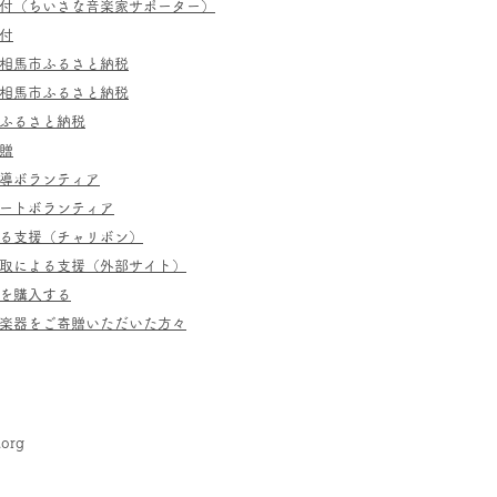
寄付（ちいさな音楽家サポーター）
付
相馬市ふるさと納税
相馬市ふるさと納税
ふるさと納税
贈
指導ボランティア
ポートボランティア
よる支援（チャリボン）
取による支援（外部サイト）
を購入する
／楽器をご寄贈いただいた方々
.org