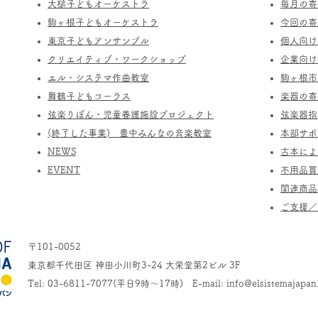
​大槌子どもオーケストラ
​毎月の
駒ヶ根子どもオーケストラ
今回の寄
​東京子どもアンサンブル
個人向け
​クリエイティブ・ワークショップ
企業向け
エル・システマ作曲教室
駒ヶ根市
​舞鶴子どもコーラス
楽器の寄
​​弦楽りぼん・児童養護施設プロジェクト
​弦楽器
(終了した事業) ​豊中みんなの音楽教室
​本部サ
​NEWS
​古本に
​EVENT
不用品買
関連商品
​ご支援
〒101-0052
東京都千代田区 神田小川町3-24 大栄堂第2ビル 3F
Tel: 03-6811-7077(平日9時～17時) E-mail:
info@elsistemajapan