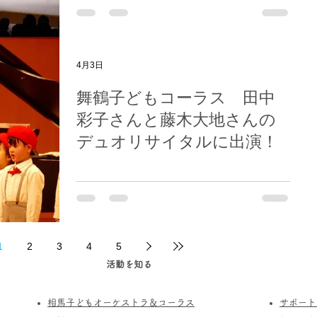
4月3日
舞鶴子どもコーラス 田中
彩子さんと藤木大地さんの
デュオリサイタルに出演！
1
2
3
4
5
活動を知る
相馬子どもオーケストラ＆コーラス
サポート