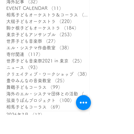
全ての記事/All Posts
（1,528）
1,528件の記事
NEWS
（464）
464件の記事
海外記事
（32）
32件の記事
EVENT CALENDAR
（11）
11件の記事
相馬子どもオーケストラ＆コーラス
（387）
大槌子どもオーケストラ
（220）
220件の記事
駒ケ根子どもオーケストラ
（184）
184件の記事
東京子どもアンサンブル
（253）
253件の記事
世界子ども音楽祭
（27）
27件の記事
エル・システマ作曲教室
（38）
38件の記事
寄付関連
（117）
117件の記事
世界子ども音楽祭2021 in 東京
（25）
25件の記事
ニュース
（93）
93件の記事
クリエイティブ・ワークショップ
（38）
38件の記事
豊中みんなの音楽教室
（25）
25件の記事
舞鶴子どもコーラス
（99）
99件の記事
海外のエル・システマ団体との活動
（15）
15件の記事
弦楽りぼんプロジェクト
（100）
100件の記事
相馬子どもコーラス
（69）
69件の記事