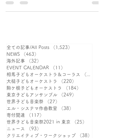
Youth Orchestra」来日公演日
本
全ての記事/All Posts
（1,523）
1,523件の記事
NEWS
（463）
463件の記事
海外記事
（32）
32件の記事
EVENT CALENDAR
（11）
11件の記事
相馬子どもオーケストラ＆コーラス
（387）
大槌子どもオーケストラ
（220）
220件の記事
駒ケ根子どもオーケストラ
（184）
184件の記事
東京子どもアンサンブル
（249）
249件の記事
世界子ども音楽祭
（27）
27件の記事
エル・システマ作曲教室
（38）
38件の記事