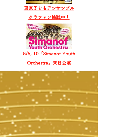
東京子どもアンサンブル
​クラファン挑戦中！
8/6, 10「Simanof Youth
Orchestra」来日公演