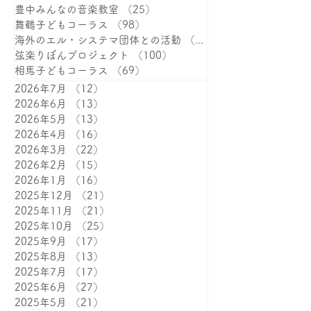
寄付関連
（117）
117件の記事
世界子ども音楽祭2021 in 東京
（25）
25件の記事
ニュース
（93）
93件の記事
クリエイティブ・ワークショップ
（38）
38件の記事
豊中みんなの音楽教室
（25）
25件の記事
舞鶴子どもコーラス
（98）
98件の記事
海外のエル・システマ団体との活動
（15）
15件の記事
弦楽りぼんプロジェクト
（100）
100件の記事
相馬子どもコーラス
（69）
69件の記事
2026年7月
（12）
12件の記事
2026年6月
（13）
13件の記事
2026年5月
（13）
13件の記事
2026年4月
（16）
16件の記事
2026年3月
（22）
22件の記事
2026年2月
（15）
15件の記事
2026年1月
（16）
16件の記事
2025年12月
（21）
21件の記事
2025年11月
（21）
21件の記事
2025年10月
（25）
25件の記事
2025年9月
（17）
17件の記事