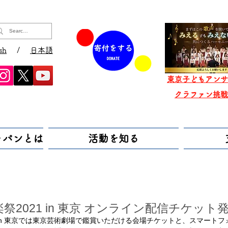
sh
/
日本語
東京子どもアンサ
​クラファン挑
ャパンとは
活動を知る
祭2021 in 東京 オンライン配信チケット
1 in 東京では東京芸術劇場で鑑賞いただける会場チケットと、スマート