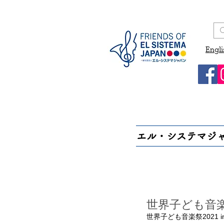
Engli
エル・システマジ
世界子ども音楽
世界子ども音楽祭202