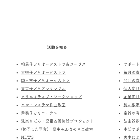
活動を知る
相馬子どもオーケストラ＆コーラス
サポート
​大槌子どもオーケストラ
​毎月の
駒ヶ根子どもオーケストラ
今回の寄
​東京子どもアンサンブル
個人向け
​クリエイティブ・ワークショップ
企業向け
エル・システマ作曲教室
駒ヶ根市
​舞鶴子どもコーラス
楽器の寄
​​弦楽りぼん・児童養護施設プロジェクト
​弦楽器
(終了した事業) ​豊中みんなの音楽教室
​本部サ
​NEWS
​古本に