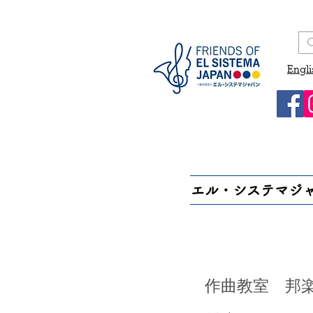
Engli
エル・システマジ
作曲教室 邦