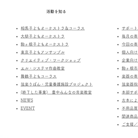
活動を知る
相馬子どもオーケストラ＆コーラス
サポート
​大槌子どもオーケストラ
​毎月の
駒ヶ根子どもオーケストラ
今回の寄
​東京子どもアンサンブル
個人向け
​クリエイティブ・ワークショップ
企業向け
エル・システマ作曲教室
駒ヶ根市
​舞鶴子どもコーラス
楽器の寄
​​弦楽りぼん・児童養護施設プロジェクト
​弦楽器
(終了した事業) ​豊中みんなの音楽教室
​本部サ
​NEWS
​古本に
​EVENT
不用品買
関連商品
​ご支援