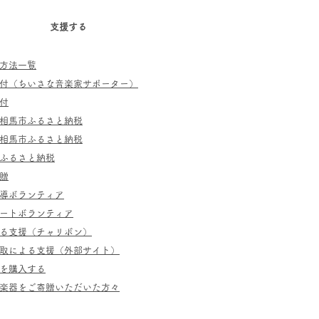
支援する
方法一覧
寄付（ちいさな音楽家サポーター）
付
相馬市ふるさと納税
相馬市ふるさと納税
ふるさと納税
贈
指導ボランティア
ポートボランティア
よる支援（チャリボン）
取による支援（外部サイト）
を購入する
／楽器をご寄贈いただいた方々