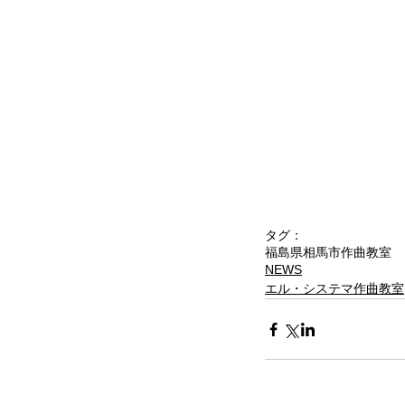
タグ：
福島県相馬市
作曲教室
NEWS
エル・システマ作曲教室