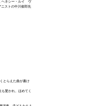
エ ヘネシー・ルイ　ヴ
アニストの中川俊郎先
くとらえた曲が書け
生も驚かれ、ほめてく
興演奏。子どもたちも