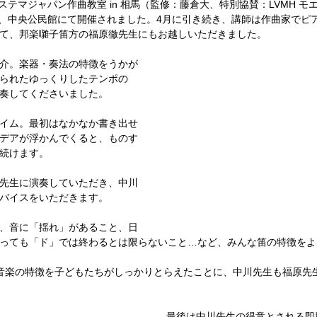
ステマジャパン作曲教室 in 相馬（監修：藤倉大、特別協賛：LVMH モ
日、中央公民館にて開催されました。4月に引き続き、講師は作曲家でピ
て、邦楽囃子笛方の福原徹先生にもお越しいただきました。
介。楽器・奏法の特徴をうかが
られたゆっくりしたテンポの
奏してくださいました。 
イム。最初はなかなか書き出せ
デアが浮かんでくると、ものす
続けます。 
先生に演奏していただき、中川
バイスをいただきます。 
、音に「揺れ」があること、日
っても「ド」では終わるとは限らないこと…など、みんな笛の特徴をよ
音楽の特徴を子どもたちがしっかりとらえたことに、中川先生も福原先
最後は中川先生の得意とされる即