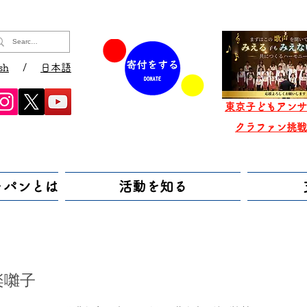
sh
/
日本語
東京子どもアンサ
​クラファン挑
ャパンとは
活動を知る
楽囃子