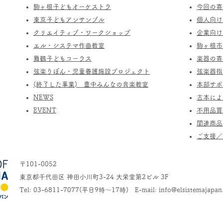
駒ヶ根子どもオーケストラ
今回の寄
​東京子どもアンサンブル
個人向け
​クリエイティブ・ワークショップ
企業向け
エル・システマ作曲教室
駒ヶ根市
​舞鶴子どもコーラス
楽器の寄
​​弦楽りぼん・児童養護施設プロジェクト
​弦楽器
(終了した事業) ​豊中みんなの音楽教室
​本部サ
​NEWS
​古本に
​EVENT
不用品買
関連商品
​ご支援
〒101-0052
東京都千代田区 神田小川町3-24 大栄堂第2ビル 3F
Tel: 03-6811-7077(平日9時～17時) E-mail:
info@elsistemajapan