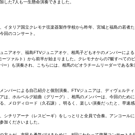
加した7人も一生懸命演奏できました。 
、イタリア国立クレモナ弦楽器製作学校から昨年、宮城と福島の若者た
今回のコンサート。 
ュニアオケ、福島FTVジュニアオケ、相馬子どもオケのメンバーによ
モーツァルト）から前半が始まりました。クレモナからの7艇すべての
ンバー）も演奏され、こちらには、相馬のビオラチームリーダーである朱
メンバーによる自己紹介と個別演奏。FTVジュニアは、ディヴェルティ
アは、ホルベルグ組曲（グリーグ）、相馬のメンバーは、今回のために
る、メロディロード（久石譲）。明るく、楽しい演奏だったと、早速感
、シチリアーナ（レスピーギ）をしっとりと全員で合奏。アンコールに
参加くださいました。 
の方々が、市民を勇気づけるために、8回にわたって復興コンサートを