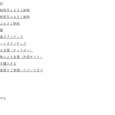
付
相馬市ふるさと納税
相馬市ふるさと納税
ふるさと納税
贈
指導ボランティア
ポートボランティア
よる支援（チャリボン）
取による支援（外部サイト）
を購入する
／楽器をご寄贈いただいた方々
.org