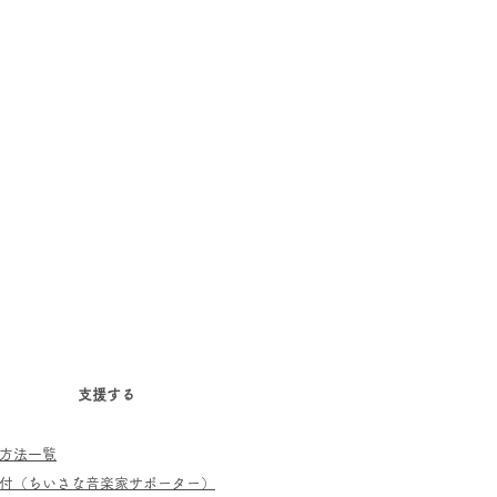
支援する
方法一覧
寄付（ちいさな音楽家サポーター）