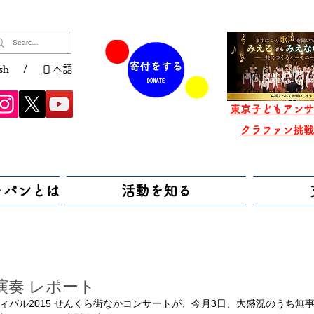
sh
/
日本語
東京子どもアンサ
​クラファン挑
ャパンとは
活動を知る
演奏 レポート
ィバル2015 せんくら街なかコンサートが、今月3日、大盛況のうち無