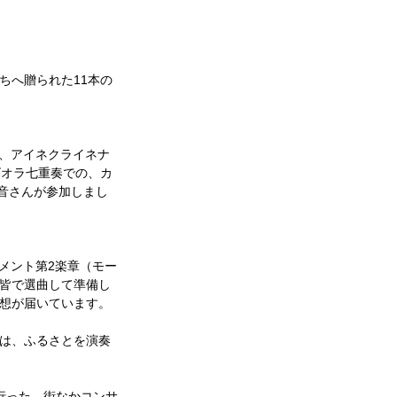
ちへ贈られた11本の
る、アイネクライネナ
ビオラ七重奏での、カ
音さんが参加しまし
メント第2楽章（モー
皆で選曲して準備し
想が届いています。 
は、ふるさとを演奏
行った、街なかコンサ