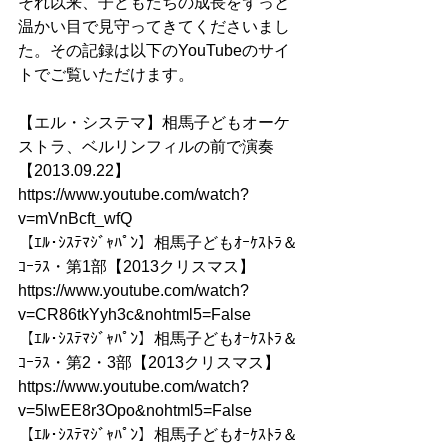
それ以来、子どもたちの成長をずっと
温かい目で見守ってきてくださいまし
た。その記録は以下のYouTubeのサイ
トでご覧いただけます。
【エル・システマ】相馬子どもオーケ
ストラ、ベルリンフィルの前で演奏
【2013.09.22】
https://www.youtube.com/watch?
v=mVnBcft_wfQ
【ｴﾙ･ｼｽﾃﾏｼﾞｬﾊﾟﾝ】相馬子どもｵｰｹｽﾄﾗ＆
ｺｰﾗｽ・第1部【2013クリスマス】
https://www.youtube.com/watch?
v=CR86tkYyh3c&nohtml5=False
【ｴﾙ･ｼｽﾃﾏｼﾞｬﾊﾟﾝ】相馬子どもｵｰｹｽﾄﾗ＆
ｺｰﾗｽ・第2・3部【2013クリスマス】
https://www.youtube.com/watch?
v=5lwEE8r3Opo&nohtml5=False
【ｴﾙ･ｼｽﾃﾏｼﾞｬﾊﾟﾝ】相馬子どもｵｰｹｽﾄﾗ＆