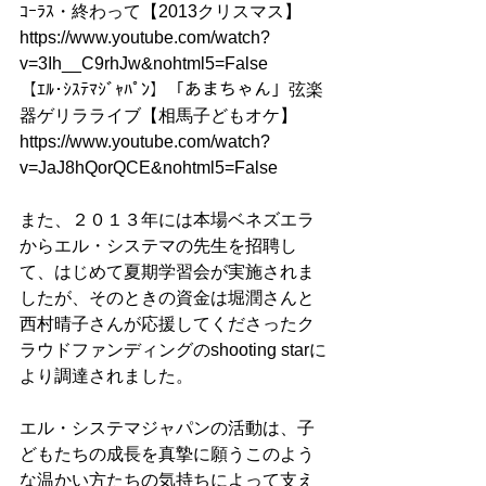
ｺｰﾗｽ・終わって【2013クリスマス】
https://www.youtube.com/watch?
v=3Ih__C9rhJw&nohtml5=False
【ｴﾙ･ｼｽﾃﾏｼﾞｬﾊﾟﾝ】「あまちゃん」弦楽
器ゲリラライブ【相馬子どもオケ】
https://www.youtube.com/watch?
v=JaJ8hQorQCE&nohtml5=False
また、２０１３年には本場ベネズエラ
からエル・システマの先生を招聘し
て、はじめて夏期学習会が実施されま
したが、そのときの資金は堀潤さんと
西村晴子さんが応援してくださったク
ラウドファンディングのshooting starに
より調達されました。
エル・システマジャパンの活動は、子
どもたちの成長を真摯に願うこのよう
な温かい方たちの気持ちによって支え