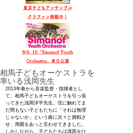
東京子どもアンサンブル
​クラファン挑戦中！
8/6, 10「Simanof Youth
Orchestra」来日公演
相馬子どもオーケストラを
率いる浅岡先生
2013年春から音楽監督・指揮者とし
て、相馬子どもオーケストラを引っ張
ってきた浅岡洋平先生。弦に触れてま
だ間もない子どもたちに「それは無理
じゃないか」という曲に次々と挑戦さ
せ、周囲をあっと言わせてきました。
しかしながら、子どもたちは課題をひ