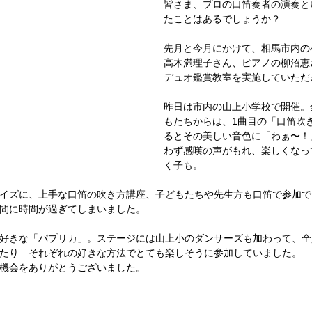
皆さま、プロの口笛奏者の演奏と
たことはあるでしょうか？
先月と今月にかけて、相馬市内の
高木満理子さん、ピアノの柳沼恵
デュオ鑑賞教室を実施していただ
昨日は市内の山上小学校で開催。
もたちからは、1曲目の「口笛吹
るとその美しい音色に「わぁ〜！
わず感嘆の声がもれ、楽しくなっ
く子も。
イズに、上手な口笛の吹き方講座、子どもたちや先生方も口笛で参加で
間に時間が過ぎてしまいました。
好きな「パプリカ」。ステージには山上小のダンサーズも加わって、全
たり…それぞれの好きな方法でとても楽しそうに参加していました。
機会をありがとうございました。