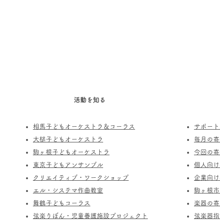
活動を知る
相馬子どもオーケストラ＆コーラス
サポート
​大槌子どもオーケストラ
​毎月の
駒ヶ根子どもオーケストラ
今回の寄
​東京子どもアンサンブル
個人向け
​クリエイティブ・ワークショップ
企業向け
エル・システマ作曲教室
駒ヶ根市
​舞鶴子どもコーラス
楽器の寄
​​弦楽りぼん・児童養護施設プロジェクト
​弦楽器