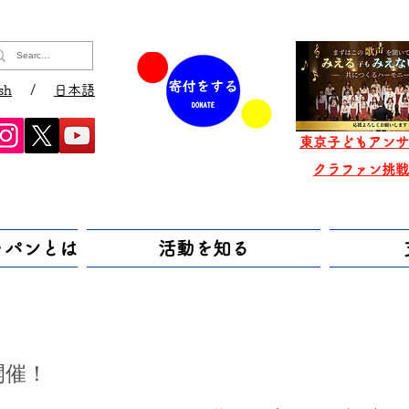
sh
/
日本語
東京子どもアンサ
​クラファン挑
ャパンとは
活動を知る
開催！