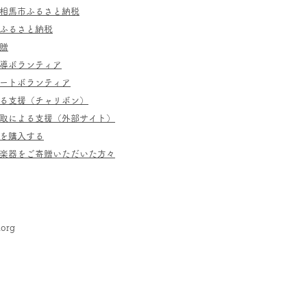
相馬市ふるさと納税
ふるさと納税
贈
指導ボランティア
ポートボランティア
よる支援（チャリボン）
取による支援（外部サイト）
を購入する
／楽器をご寄贈いただいた方々
.org