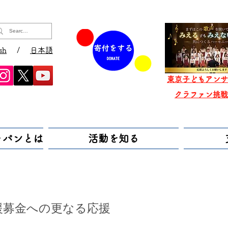
sh
/
日本語
東京子どもアンサ
​クラファン挑
ャパンとは
活動を知る
援募金への更なる応援