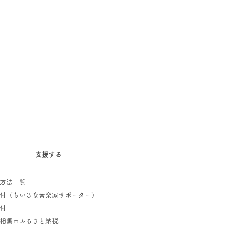
支援する
方法一覧
寄付（ちいさな音楽家サポーター）
付
相馬市ふるさと納税