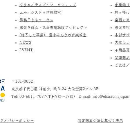
​クリエイティブ・ワークショップ
企業向け
エル・システマ作曲教室
駒ヶ根市
​舞鶴子どもコーラス
楽器の寄
​​弦楽りぼん・児童養護施設プロジェクト
​弦楽器
(終了した事業) ​豊中みんなの音楽教室
​本部サ
​NEWS
​古本に
​EVENT
不用品買
関連商品
​ご支援
〒101-0052
東京都千代田区 神田小川町3-24 大栄堂第2ビル 3F
Tel: 03-6811-7077(平日9時～17時) E-mail:
info@elsistemajapan
プライバシーポリシー
​特定商取引法に基づく表示