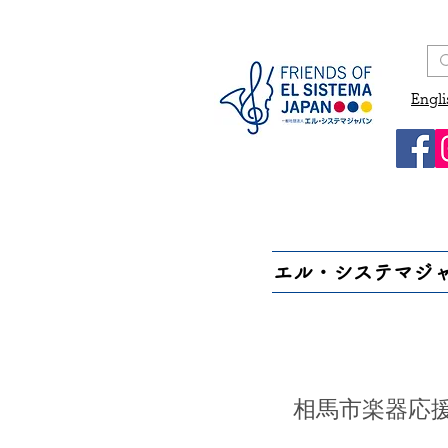
Engli
エル・システマジ
相馬市楽器応