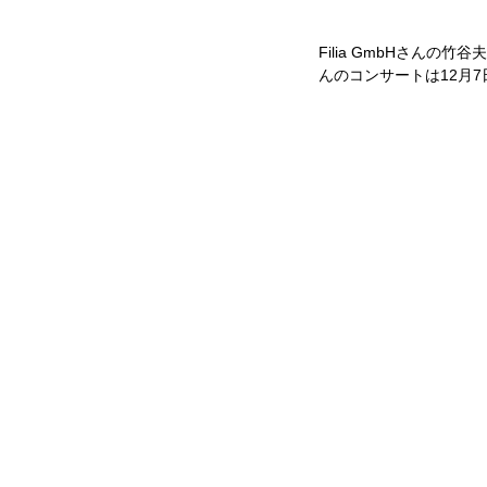
Filia GmbHさん
んのコンサートは12月