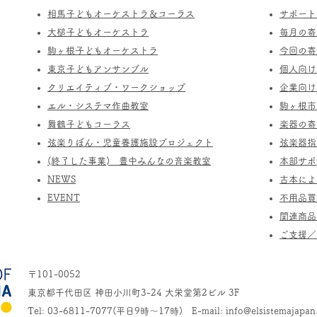
相馬子どもオーケストラ＆コーラス
サポート
​大槌子どもオーケストラ
​毎月の
駒ヶ根子どもオーケストラ
今回の寄
​東京子どもアンサンブル
個人向け
​クリエイティブ・ワークショップ
企業向け
エル・システマ作曲教室
駒ヶ根市
​舞鶴子どもコーラス
楽器の寄
​​弦楽りぼん・児童養護施設プロジェクト
​弦楽器
(終了した事業) ​豊中みんなの音楽教室
​本部サ
​NEWS
​古本に
​EVENT
不用品買
関連商品
​ご支援
〒101-0052
東京都千代田区 神田小川町3-24 大栄堂第2ビル 3F
Tel: 03-6811-7077(平日9時～17時) E-mail:
info@elsistemajapan