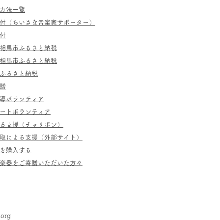
方法一覧
寄付（ちいさな音楽家サポーター）
付
相馬市ふるさと納税
相馬市ふるさと納税
ふるさと納税
贈
指導ボランティア
ポートボランティア
よる支援（チャリボン）
取による支援（外部サイト）
を購入する
／楽器をご寄贈いただいた方々
.org