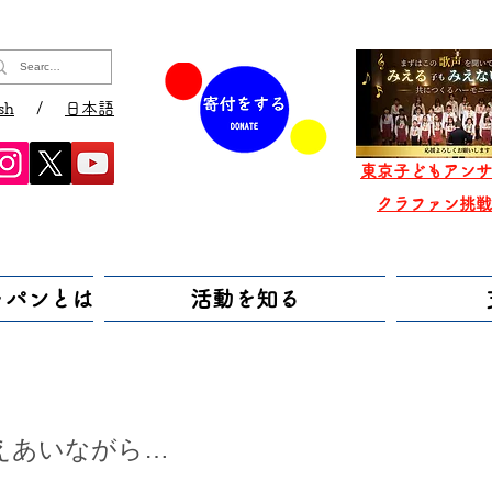
sh
/
日本語
東京子どもアンサ
​クラファン挑
ャパンとは
活動を知る
えあいながら…