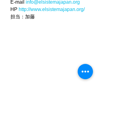
　E-mail 
info@elsistemajapan.org
　HP 
http://www.elsistemajapan.org/
　担当：加藤
タグ：
エル・システマジャパン
福島県相馬市
岩手県大槌町
駒ヶ根
ホワイトハンドコーラス
NEWS