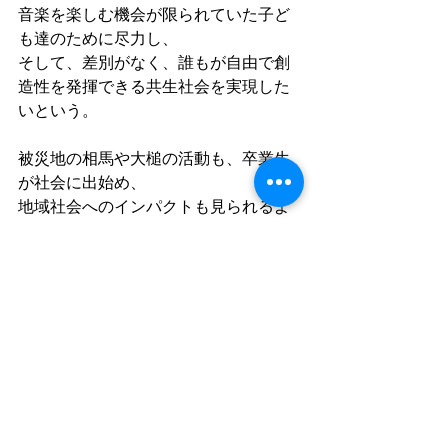
音楽を楽しむ機会が限られていた子ど
も達のために尽力し、
そして、差別がなく、誰もが自由で創
造性を発揮できる共生社会を実現した
いという。
被災地の相馬や大槌の活動も、卒業生
が社会に出始め、
地域社会へのインパクトも見られるよ
うに発展してきていますが、
復興関連の公的予算が減る中、これか
らも持続していくことが課題ではあり
ます。
それぞれの地域の実情に合わせ、
地元自治体にとどまらない地域の関連
機関と連携しながら、
希望する誰もが参加できる音楽教室を
応援頂ければ幸いです。