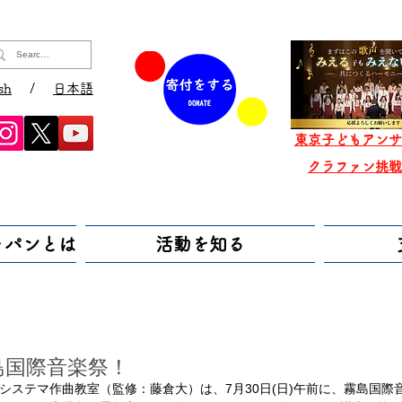
sh
/
日本語
東京子どもアンサ
​クラファン挑
ャパンとは
活動を知る
島国際音楽祭！
システマ作曲教室（監修：藤倉大）は、7月30日(日)午前に、霧島国際