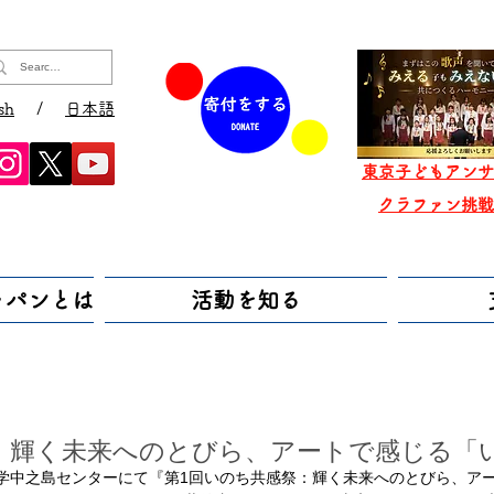
sh
/
日本語
東京子どもアンサ
​クラファン挑
ャパンとは
活動を知る
：輝く未来へのとびら、アートで感じる「
大学中之島センターにて『第1回いのち共感祭：輝く未来へのとびら、ア