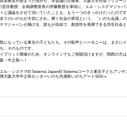
音楽教室が始まった頃から、本会議の主催者、大阪大学社会ソリューシ
長の堂目教授、企画調整室長の伊藤教授を筆頭に、エル・システマジャパ
々と議論をさせて頂いていたことも、もう一つのきっかけだったのです
全てのいのちが大切にされ、輝く社会の実現という、「いのち会議」のS
テマジャパンが掲げる、誰もが自由で、創造性を発揮できる共生社会と
気になっている東京の子どもたち。その歌声とハーモニーは、まさにイ
ち」そのものです。
イブリッド開催のため、オンラインでもご視聴頂けますが、関西の方は
阪・中之島へ！
エル・システマ
El Sistema Japan
El Sistema
コーラス
東京子どもアンサ
博
大阪大学中之島センター
いのち共感祭
いのち
アート
SDGｓ