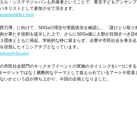
エル・システマジャパンも共催者ということで、東京子どもアンサンブ
パネリストとして参加させて頂きます。
.jp/news/4061.html
西万博」に向けて、SDGsの理念や実践状況を確認し、「誰ひとり取り
術が果たす役割を提示した上で、さらにSDGs後に人類が目指すべき目
３団体とともに発起。学術的な枠に留まらず、企業や市民社会を巻き込
を目指したイニシアチブとなっています。
jp/inochi-forum/
の市民社会部門のキックオフイベントの実施のタイミングをいつにする
のターゲットではなく横断的なテーマとして捉えられているアートや音楽
ないかという話が持ち上がり、今回の企画となりました。