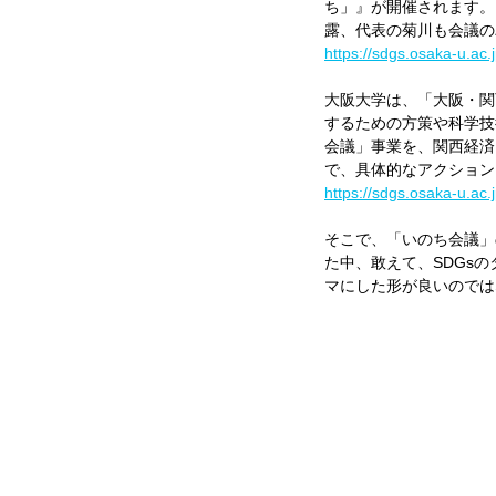
ち」』が開催されます。
露、代表の菊川も会議の
https://sdgs.osaka-u.ac
大阪大学は、「大阪・関
するための方策や科学技
会議」事業を、関西経済
で、具体的なアクション
https://sdgs.osaka-u.ac.
そこで、「いのち会議」
た中、敢えて、SDGs
マにした形が良いのでは