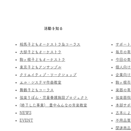
活動を知る
相馬子どもオーケストラ＆コーラス
サポート
​大槌子どもオーケストラ
​毎月の
駒ヶ根子どもオーケストラ
今回の寄
​東京子どもアンサンブル
個人向け
​クリエイティブ・ワークショップ
企業向け
エル・システマ作曲教室
駒ヶ根市
​舞鶴子どもコーラス
楽器の寄
​​弦楽りぼん・児童養護施設プロジェクト
​弦楽器
(終了した事業) ​豊中みんなの音楽教室
​本部サ
​NEWS
​古本に
​EVENT
不用品買
関連商品