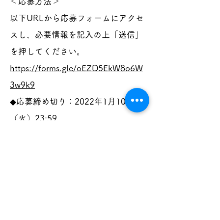
＜応募方法＞
以下URLから応募フォームにアクセ
スし、必要情報を記入の上「送信」
を押してください。
https://forms.gle/oEZD5EkW8o6W
3w9k9
◆応募締め切り：2022年1月10日
（火）23:59
◆応募対象：ちいさな音楽家サポー
ター（マンスリー）の方・新規お申
し込みの方
＜当選通知について＞
映画宣伝会社ロングライドからの当