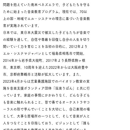
問題を抱えていた南米ベネズエラで、子どもたちを守る
ために始まった音楽教育プログラム。現在では、70以
上の国・地域でエル・システマの理念に基づいた音楽教
育が実施されています。
日本では、東日本大震災で被災した子どもたちが音楽で
の経験を通して、自信や尊厳を回復し自分の人生を切り
開いていく力を育むことを当初の目的に、2012年より
エル・システマジャパンとして福島県相馬市で開始。
2014年から岩手県大槌町、2017年より長野県駒ヶ根
市、東京都、10周年を迎えた2022年からは大阪府豊中
市、京都府舞鶴市と活動が拡大しています。また、
2023年4月からは児童養護施設でのバイオリン教室の実
施を音楽支援ボランティア団体「弦楽りぼん」と共に行
っています。家庭の事情にかかわりなく、どんな子ども
も音楽に触れられること、皆で奏でるオーケストラやコ
ーラスの形で学んでいくことを大切にし、自己表現の場
として、大事な居場所の一つとして、そして音楽が人と
人をつなぐことを目指しており、ビジョンとして「誰も