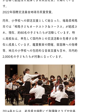
が自由で創造性を発揮できる共生社会」を掲げていま
す。
2022年国際交流基金地球市民賞受賞。
同年、小学校への部活支援として始まった、福島県相馬
市では「相馬子どもオーケストラ＆コーラス」が結成さ
れ、現在、約80名の子どもたちが活動しています。特
に高校生は、率先して国内外との交流活動を先導する存
在に成長しています。鑑賞教室の開催、鼓笛隊への指導
等、地元の小学校への包括的な音楽支援も含め、市内約
2,000名の子どもたちが対象になっています。
2014年からは、岩手県大槌町にて放課後クラブや中高