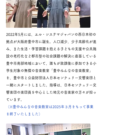
2022年5月には、エル・システマジャパンの西日本初の
拠点が大阪府豊中市に誕生。人口減少、少子高齢化が進
み、また生活・学習課題を抱える子どもの支援や公共施
設の老朽化など都市型の社会課題の解決に直面している
豊中市南部地域において、誰もが放課後に参加できる小
学生対象の無償の音楽教室「豊中みんなの音楽教室」
を、豊中市と公益財団法人日本センチュリー交響楽団と
一緒にスタートしました。指導は、日本センチュリー交
響楽団の楽団員を中心とした地元の音楽家の方々が担っ
ています。
（※​豊中みんなの音楽教室は2025年３月をもって事業
を終了いたしました）