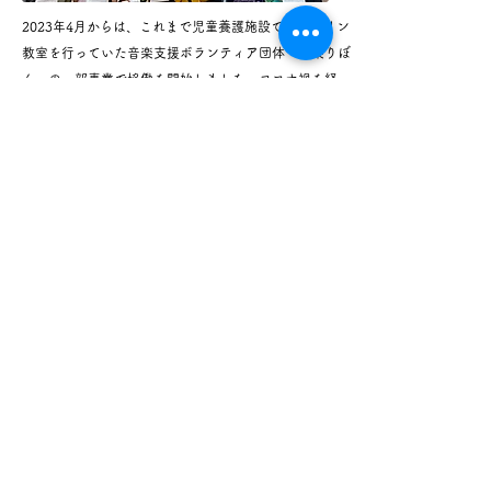
2023年4月からは、これまで児童養護施設でバイオリン
教室を行っていた音楽支援ボランティア団体「弦楽りぼ
ん」の一部事業で協働を開始しました。コロナ禍を経
て、拡大する子どもの体験格差を埋め、社会的養護下に
ある子どもたちに豊かな芸術環境を提供していきます。
個人で学ぶ習い事とは異なり、子どもたちは年齢や違い
を超えて交流する機会を得ながら、音楽を通して誰とで
もハーモニーを奏でコミュニケーションができることも
学びます。子どもたちは日々の練習の成果を、地域の敬
老会や子ども音楽祭、海外のユース・オーケストラや世