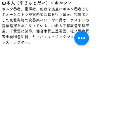
山本大（やまもとだい）＜ホルン＞
ホルン奏者、指揮者。仙台を拠点にホルン奏者とし
てオーケストラや室内楽活動を行うほか、指揮者と
して東北各地で吹奏楽バンドや市民オーケストラの
指導指揮をおこなっている。山形大学特設音楽科卒
業。千葉馨に師事。仙台木管五重奏団、杜ノ響金管
五重奏団各団員。ヤマハミュージックジャパン・イ
ンストラクター。
伊藤萌（いとうめぐみ）＜トランペット＞
山形県上山市出身。愛知県立芸術大学音楽学部卒
業。JICA青年海外協力隊 音楽指導者としてカンボジ
アに２年間赴任。 トランペットを井上直樹、佐藤裕
司、服部孝也、武内安幸各氏に師事。現在、ティー
チングアーティストとして演奏・作曲の傍ら東北地
方において吹奏楽指導、後進の指導にあたってい
る。
岡田大和（おかだやまと）＜トロンボーン＞
Bass Trombone 及びContrabass Trombone奏者。
第32回CONCERT VIVANT 新人オーディション合