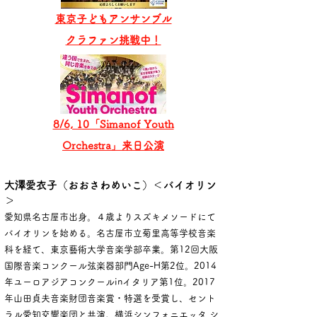
東京子どもアンサンブル
​クラファン挑戦中！
8/6, 10「Simanof Youth
Orchestra」来日公演
大澤愛衣子（おおさわめいこ）＜バイオリン
＞
愛知県名古屋市出身。４歳よりスズキメソードにて
バイオリンを始める。名古屋市立菊里高等学校音楽
科を経て、東京藝術大学音楽学部卒業。第12回大阪
国際音楽コンクール弦楽器部門Age-H第2位。2014
年ユーロアジアコンクールinイタリア第1位。2017
年山田貞夫音楽財団音楽賞・特選を受賞し、セント
ラル愛知交響楽団と共演。横浜シンフォニエッタ シ