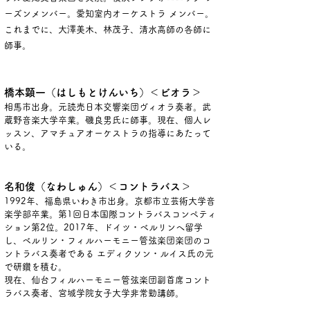
ーズンメンバー。愛知室内オーケストラ メンバー。
これまでに、大澤美木、林茂子、清水高師の各師に
師事。
橋本顕一（はしもとけんいち）＜ビオラ＞
相馬市出身。元読売日本交響楽団ヴィオラ奏者。武
蔵野音楽大学卒業。磯良男氏に師事。現在、個人レ
ッスン、アマチュアオーケストラの指導にあたって
いる。
名和俊（なわしゅん）＜コントラバス＞
1992年、福島県いわき市出身。京都市立芸術大学音
楽学部卒業。第1回日本国際コントラバスコンペティ
ション第2位。2017年、ドイツ・ベルリンへ留学
し、ベルリン・フィルハーモニー管弦楽団楽団のコ
ントラバス奏者である エディクソン・ルイス氏の元
で研鑽を積む。
現在、仙台フィルハーモニー管弦楽団副首席コント
ラバス奏者、宮城学院女子大学非常勤講師。