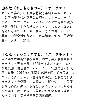
山本睦（やまもとむつみ）＜オーボエ＞
オーボエ奏者。山形大学特設音楽科を卒業。オーボ
エと室内楽を鈴木清三氏に師事。フリーのオーボエ
奏者としてオーケストラおよびソロや室内楽の演奏
活動を展開。また各地のクリニックにおいて後進の
指導にもあたっている。仙台木管五重奏団オーボエ
奏者。山野楽器仙台店オーボエ講師。仙台白百合学
園オーケストラ講師。
千石進（せんごくすすむ）＜クラリネット＞
宮城県立古川高等学校卒業。国立音楽大学器楽科ク
ラリネット専攻卒業。1978年宮城フィルハーモニー
管弦楽団（現仙台フィルハーモニー管弦楽団）に入
団。以後、2017年の退団まで39年間に渡り同オーケ
ストラのクラリネット奏者を務めた。これまでにク
ラリネットを伊藤正、大橋幸夫、浜中浩一、小笠原
長孝の各氏に師事。現在は、クラリネットのみなら
ず吹奏楽、オーケストラ等において後進の指導にあ
たっている。宮城県警察音楽隊講師。