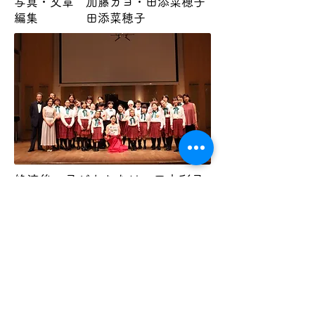
写真・文章
加藤カヨ・田添菜穂子
​編集 田添菜穂子
終演後の子どもたちは、田中彩子
さんにメッセージを書いてプレゼ
ントしました。そこには、田中さ
んの歌声がとてもきれいだったこ
と、歌が好きなのでずっと歌って
いたいことなど、それぞれの思い
が書かれていました。点字で書い
た子どものメッセージには、保護