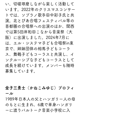
い、切磋琢磨しながら楽しく活動して
います。2022年のクリスマスコンサー
トでは、ソプラノ歌手田中彩子氏と共
演。北とぴあ合唱フェスティバル等の
首都圏の合唱祭への出演のほか、関西
では第5回岸和田こなから音楽祭（大
阪）に出演しました。2024年7月に
は、エル・システマ子ども合唱祭in東
京で、姉妹団体の相馬子どもコーラ
ス、舞鶴子どもコーラスと共演し、イ
ンクルーシブな子どもコーラスとして
成長を続けています。メンバーも随時
募集しています。
金子三勇士（かねこみゆじ）プロフィ
ール
1989年日本人の父とハンガリー人の母
のもとに生まれ、6歳で単身ハンガリ
ーに渡りバルトーク音楽小学校に入