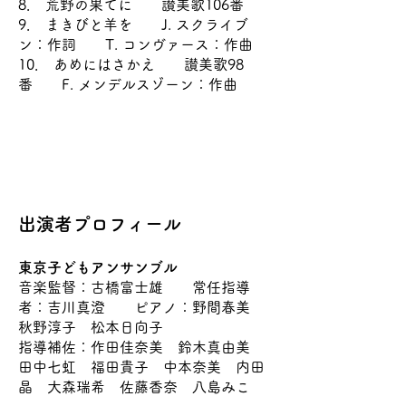
8． 荒野の果てに 讃美歌106番
9． まきびと羊を J. スクライブ
ン：作詞 T. コンヴァース：作曲
10． あめにはさかえ 讃美歌98
番 F. メンデルスゾーン：作曲
出演者プロフィール
東京子どもアンサンブル
音楽監督：古橋富士雄 常任指導
者：吉川真澄 ピアノ：野間春美
秋野淳子 松本日向子
指導補佐：作田佳奈美 鈴木真由美
田中七虹 福田貴子 中本奈美 内田
晶 大森瑞希 佐藤香奈 八島みこ