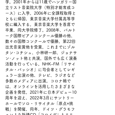
学。2001年からは11歳でハンガリー国
立リスト音楽院大学（特別才能育成コ
ース）に入学。2006年に全課程取得と
ともに帰国、東京音楽大学付属高等学
校に編入する。東京音楽大学を首席で
卒業、同大学院修了。2008年、バルト
ーク国際ピアノコンクール優勝の他、
数々の国際コンクールで優勝。第22回
出光音楽賞他を受賞。これまでにゾル
タン･コチシュ、小林研一郎、ジョナサ
ン･ノット他と共演。国外でも広く演奏
活動を行っている。NHK-FM「リサイ
タル・パッシオ」に司会者としてレギ
ュラー出演の他、テレビ、ラジオなど
多数のメディアに出演。コロナ禍で
は、オンラインを活用したさまざまな
企画を発信。2021年に日本デビュー10
周年を迎え、2022年3月にサントリー
ホールでソロ・リサイタル「原点×挑
戦」を開催。同年、ドイツ・グラモフ
ォンより新譜CD「フロイデ」もリリ