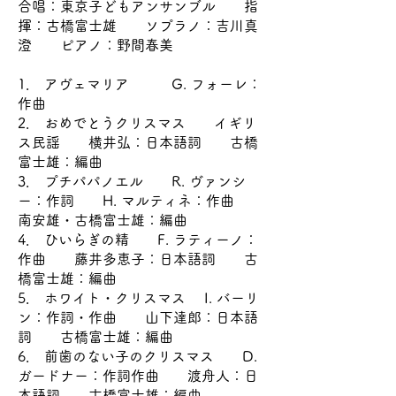
合唱：東京子どもアンサンブル 指
揮：古橋富士雄 ソプラノ：吉川真
澄 ピアノ：野間春美
1． アヴェマリア G. フォーレ：
作曲
2． おめでとうクリスマス イギリ
ス民謡 横井弘：日本語詞 古橋
富士雄：編曲
3． プチパパノエル R. ヴァンシ
ー：作詞 H. マルティネ：作曲
南安雄・古橋富士雄：編曲
4． ひいらぎの精 F. ラティーノ：
作曲 藤井多恵子：日本語詞 古
橋富士雄：編曲
5． ホワイト・クリスマス I. バーリ
ン：作詞・作曲 山下達郎：日本語
詞 古橋富士雄：編曲
6． 前歯のない子のクリスマス D.
ガードナー：作詞作曲 渡舟人：日
本語詞 古橋富士雄：編曲