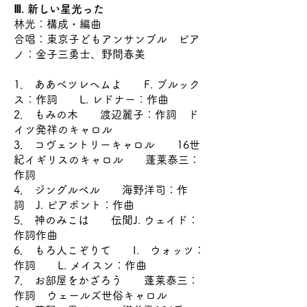
Ⅲ. 新しい星光った
林光：構成・編曲
合唱：東京子どもアンサンブル ピア
ノ：金子三勇士、野間春美
1． ああベツレヘムよ F. ブルック
ス：作詞 L. レドナー：作曲
2． もみの木 渡辺麗子：作詞 ド
イツ発祥のキャロル
3． コヴェントリーキャロル 16世
紀イギリスのキャロル 蓬莱泰三：
作詞
4． ジングルベル 海野洋司：作
詞 J. ピアポント：作曲
5． 神のみこは 伝聞J. ウェイド：
作詞作曲
6． もろ人こぞりて I. ウォッツ：
作詞 L. メイスン：作曲
7． お部屋をかざろう 蓬莱泰三：
作詞 ウェールズ世俗キャロル