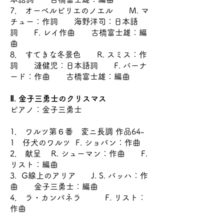
7． オーベルビリエのノエル M. マ
チュー：作詞 海野洋司：日本語
詞 F. レイ作曲 古橋富士雄：編
曲
8． すてきな冬景色 R. スミス：作
詞 漣健児：日本語詞 F. バーナ
ード：作曲 古橋富士雄：編曲
Ⅱ. 金子三勇士のクリスマス
ピアノ：金子三勇士
1． ワルツ第６番 変ニ長調 作品64-
1 仔犬のワルツ F. ショパン：作曲
2． 献呈 R. シューマン：作曲 F.
リスト：編曲
3. G線上のアリア J. S. バッハ：作
曲 金子三勇士：編曲
4． ラ・カンパネラ F. リスト：
作曲