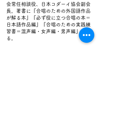
会常任相談役、日本コダーイ協会副会
長。著書に『合唱のための外国語作品
が解る本』『必ず役に立つ合唱の本＝
日本語作品編』『合唱のための実践練
習書＝混声編・女声編・男声編』があ
る。
吉川真澄（よしかわますみ）プロフィ
ール
桐朋学園大学研究科声楽専攻修了。文
化庁国内芸術インターンシップ研修
生。オペラ「ポポイ」、モノオペラ
「邪宗門」をはじめ多くの作品の初演
を務める。〈DUOうたほぎ〉、〈デュ
オORIGAMI〉等を結成し、演奏機会
の少ない作品の演奏や新作童謡を委嘱
初演するなど、日本語の歌を歌う事に
力を注いでいる。幅広いレパートリー
による独自のプログラムには定評があ