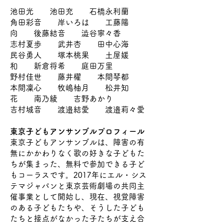
池田光 池田充 石橋永利蘭
角田彩音 岸いろは 工藤陽
向 後藤結音 澁谷寧々香
志村夏歩 武井杏 田中心海
民谷勇人 塚本桃果 土屋媛
和 新倉将希 庭田万里
野村佳世 藤井櫂 本間琴都
本間凜心 牧嶋柚月 松井知
花 南乃綾 吉野あかり
吉村城音 渡邉結愛 渡邉莉々愛
東京子どもアンサンブルプロフィール
東京子どもアンサンブルは、障害の有
無にかかわりなく歌の好きな子どもた
ちが集まった、無料で参加できる子ど
もコーラスです。2017年にエル・シス
テマジャパンと東京芸術劇場の共同主
催事業として開始し、現在、視覚障害
のある子どもたちや、そうした子ども
たちと接点がなかった子たちが支え合