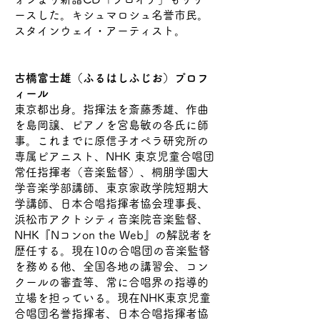
ースした。キシュマロシュ名誉市民。
スタインウェイ・アーティスト。
古橋富士雄（ふるはしふじお）プロフ
ィール
東京都出身。指揮法を斎藤秀雄、作曲
を島岡譲、ピアノを宮島敏の各氏に師
事。これまでに原信子オペラ研究所の
専属ピアニスト、NHK 東京児童合唱団
常任指揮者（音楽監督）、桐朋学園大
学音楽学部講師、東京家政学院短期大
学講師、日本合唱指揮者協会理事長、
浜松市アクトシティ音楽院音楽監督、
NHK『Nコンon the Web』の解説者を
歴任する。現在10の合唱団の音楽監督
を務める他、全国各地の講習会、コン
クールの審査等、常に合唱界の指導的
立場を担っている。現在NHK東京児童
合唱団名誉指揮者、日本合唱指揮者協