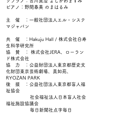
ソプラノ：吉川真澄 よしかわますみ
ピアノ：野間春美 のまはるみ
主 催 ：一般社団法人エル・システ
マジャパン
​共 催 ：Hakuju Hall / 株式会社白寿
生科学研究所
​協 賛 ： 株式会社JERA、ローラン
ド株式会社
​​​協 力 ：公益財団法人東京都歴史文
化財団東京芸術劇場、真如苑、
RYOZAN PARK
​後 援 ：公益社団法人東京都盲人福
祉協会
社会福祉法人日本盲人社会
福祉施設協議会
毎日新聞社点字毎日