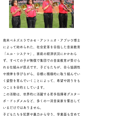
南米ベネズエラでホセ・アントニオ・アブレウ博士
によって始められた、社会変革を目指した音楽教育
「エル・システマ」。家庭の経済状況にかかわら
ず、すべての子が無償で集団での音楽教育が受けら
れる仕組みが原点です。子どもたちが、自ら協調性
や規律を学びながら、目標に積極的に取り組んでい
く姿勢を育んでいくことによって、希望や誇りをも
つことを目的としています。
この活動は、世界的に活躍する若手指揮者グスター
ボ・ドゥダメルなど、多くの一流音楽家を輩出して
いるだけではありません。
子どもたちを犯罪や暴力から守り、学業面も含めて