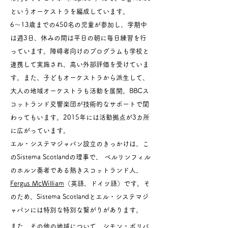
というオーケストラを編成しています。
6〜13歳までの450名の児童が参加し、学期中
は週3日、休みの間は平日の朝に毎日練習を行
っています。障碍者向けのプログラムも学校と
連携して実施され、高い外部評価を受けていま
す。また、子どもオーケストラから派生して、
大人の地域オーケストラも活動を展開。BBCス
コットランド交響楽団が技術的なサポートで関
わってもいます。2015年には活動拠点が3カ所
に広がっています。
エル・システマジャパン設立のきっかけは、こ
のSistema Scotlandの理事で、 ベルリンフィル
のホルン奏者である熱きスコットランド人、
Fergus McWilliam
（英語、ドイツ語）です。そ
のため、Sistema Scotlandとエル・システマジ
ャパンには特別な特別な繋がりがあります。
また、​その他の地域について、シモン・ボリバ