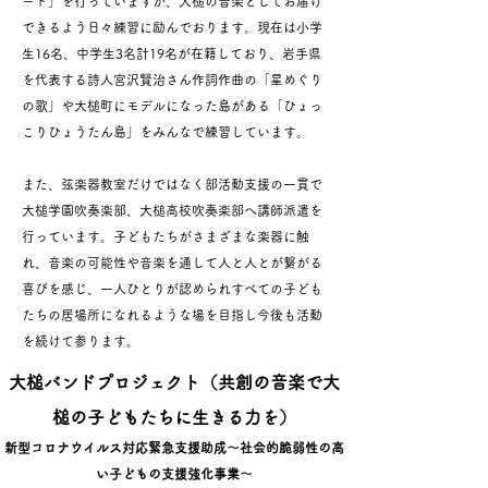
ート」を行っていますが、大槌の音楽としてお届け
できるよう日々練習に励んでおります。現在は小学
生16名、中学生3名計19名が在籍しており、岩手県
を代表する詩人宮沢賢治さん作詞作曲の「星めぐり
の歌」や大槌町にモデルになった島がある「ひょっ
こりひょうたん島」をみんなで練習しています。
また、弦楽器教室だけではなく部活動支援の一貫で
大槌学園吹奏楽部、大槌高校吹奏楽部へ講師派遣を
行っています。子どもたちがさまざまな楽器に触
れ、音楽の可能性や音楽を通して人と人とが繋がる
喜びを感じ、一人ひとりが認められすべての子ども
たちの居場所になれるような場を目指し今後も活動
を続けて参ります。
大槌バンドプロジェクト
（共創の音楽で大
槌の子どもたちに生きる力を）
新型コロナウイルス対応緊急支援助成
～社会的脆弱性の高
い子どもの支援強化事業～