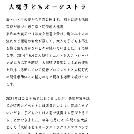
大槌子どもオーケストラ
海・山・川の豊かな自然に囲まれ、郷土に誇る伝統
芸能が息づく岩手県上閉伊郡大槌町。
東日本大震災では甚大な被害を受け、町並みや人の
流れなど環境の変化が激しく、大人も子どもも不安
を抱え落ち着かない日々が続いていました。その様
な中、2014年5月に大槌町とエル・システマジャパ
ンが協力協定を結び、大槌町で音楽による心の復興
を目指し活動している槌音プロジェクトと大槌町内
の関係者団体との協力のもと現在も活動を続けてい
ます。
2021年はコロナ禍ではありましたが、感染対策を講
じた町内のイベントにほぼ毎月のように参加させて
いただき、子どもたちは人前で演奏する喜びを感じ
ることができました。毎年12月には1年間の集大成
として「大槌子どもオーケストラクリスマスコンサ