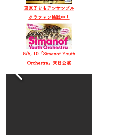
東京子どもアンサンブル
​クラファン挑戦中！
8/6, 10「Simanof Youth
Orchestra」来日公演