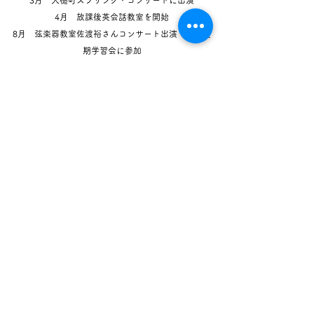
3月 大槌町スプリング・コンサートに出演
4月 放課後英会話教室を開始
8月 弦楽器教室佐渡裕さんコンサート出演・相馬夏
期学習会に参加
12月 第2回クリスマス・コンサートを開催・チェロ
教室を開始
2016年
2月 おおつちバラエティーショーに出演​
3月 弦楽器教室琉球フィル・ハーモニック スプリ
ング・コンサートに出演
12月
第１回大槌子どもオーケストラミニコンサート
を開催
2017年
2月 おおつちバラエティーショーに出演
第1回大槌ジョイントコンサートに出演
3月
エル・システマジャパン設立５周年記念パーテ
ィーに出演