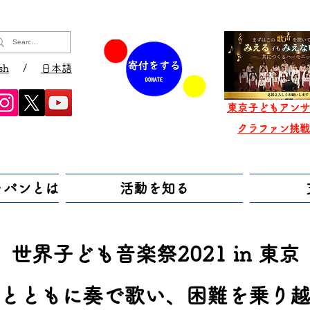
sh
/
日本語
東京子どもアンサ
​クラファン挑
ャパンとは
活動を知る
世界子ども音楽祭2021 in 東京
とともに奏で歌い、困難を乗り