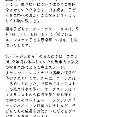
方には、取り扱いについて改めてご案内
をさせていただきます。引き続き、子ど
も音楽祭への温かいご支援をどうぞよろ
しくお願い致します。
相馬子どもオーケストラ＆コーラスは、5
月7日（土）、8日（日）に「第７回エ
ル・システマ子ども音楽祭 in 相馬」を開
催いたします。
第7回を迎える今年の音楽祭では、コロナ
禍で2年間お休みしていた相馬市内中学校
の吹奏楽部による吹奏楽ステージ、
またフルオーケストラでの演奏の復活が
予定されています。さらに、コーラスは
「あめつちのうた」で初めてオーケスト
ラの弦楽伴奏で歌い、オーケストラはバ
イオリニストの久保陽子先生をお迎えし
て初めてのコンチェルト、メンデルスゾ
ーンのバイオリン協奏曲に挑むなど、子
どもたちの成長をお聴きいただけるプロ
グラムを準備しています。