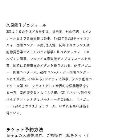
久保陽子プロフィール
3歳より父の手ほどきを受け、折田泉、村山信吉、J.イス
ナールおよび斎藤秀雄に師事。1962年第2回チャイコフ
スキー国際コンクール第3位入賞。63年よりフランス政
府給費留学生としてパリに留学しR.ベネデッティ、J.カ
ルヴェに師事。マルセイユ音楽院ディプロマコースを卒
業、同時に名誉市民のメダルを授与される。64年パガニ
ーニ国際コンクール、65年ロン=ティボー国際コンクー
ルにて第2位。67年からJ.シゲティに師事、クルチ国際コ
ンクール第1位。ソリストとして世界的な演奏活動をす
る一方、室内楽奏者としても活躍。CD『バッハ/無伴奏
バイオリン・ソナタとパルティータ全6曲』、『パガニ
ーニ/24のカプリス』をリリース、いずれも高い評価を
得ている。
チケット予約方法
お手元の入場整理券、ご招待券（紙チケット）