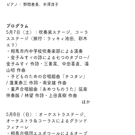
ピアノ： 野間春美、半澤淳子
プログラム
5月7日（土）：吹奏楽ステージ、コーラ
スステージ（振付：ラッキィ池田、彩木
エリ）
・相馬市内中学校吹奏楽部による演奏
・金子みすゞの詩による七つのタブロー/
金子みすゞ 作詩・三善晃、中田喜直、湯
山昭 作曲
・子どものための合唱組曲「チコタン」
/ 蓬莱泰三 作詞・南安雄 作曲
・童声合唱組曲「あめつちのうた」弦楽
伴奏版 / 林望 作詩・上田真樹 作曲
​ほか
5月8日（日）：オーケストラステージ、
オーケストラ＆コーラスによるグランド
フィナーレ
・相馬合唱団エスポワールによるオープ