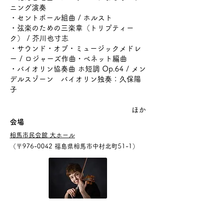
ニング演奏
・セントポール組曲 / ホルスト
・弦楽のための三楽章（トリプティー
ク） / 芥川也寸志
・サウンド・オブ・ミュージックメドレ
ー / ロジャーズ作曲・ベネット編曲
・バイオリン協奏曲 ホ短調 Op.64 / メン
デルスゾーン バイオリン独奏：久保陽
子
​ほか
会場
相馬市民会館 大ホール
（〒976-0042 福島県相馬市中村北町51-1）