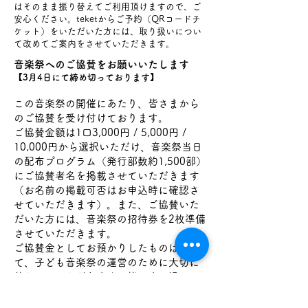
はそのまま振り替えてご利用頂けますので、ご
安心ください。teketからご予約（QRコードチ
ケット）をいただいた方には、取り扱いについ
て改めてご案内をさせていただきます。
音楽祭へのご協賛をお願いいたします
【3月4日にて締め切っております】
この音楽祭の開催にあたり、皆さまから
のご協賛を受け付けております。
ご協賛金額は1口3,000円 / 5,000円 /
10,000円から選択いただけ、音楽祭当日
の配布プログラム（発行部数約1,500部）
にご協賛者名を掲載させていただきます
（お名前の掲載可否はお申込時に確認さ
せていただきます）。また、ご協賛いた
だいた方には、音楽祭の招待券を2枚準備
させていただきます。
ご協賛金としてお預かりしたものはすべ
て、子ども音楽祭の運営のために大切に
使わせていただきます。皆さまの温かい
ご支援をどうぞよろしくお願い致しま
す。