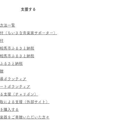
支援する
方法一覧
寄付（ちいさな音楽家サポーター）
付
相馬市ふるさと納税
相馬市ふるさと納税
ふるさと納税
贈
指導ボランティア
ポートボランティア
よる支援（チャリボン）
取による支援（外部サイト）
を購入する
／楽器をご寄贈いただいた方々