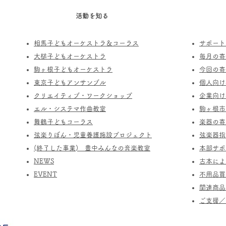
活動を知る
相馬子どもオーケストラ＆コーラス
サポート
​大槌子どもオーケストラ
​毎月の
駒ヶ根子どもオーケストラ
今回の寄
​東京子どもアンサンブル
個人向け
​クリエイティブ・ワークショップ
企業向け
エル・システマ作曲教室
駒ヶ根市
​舞鶴子どもコーラス
楽器の寄
​​弦楽りぼん・児童養護施設プロジェクト
​弦楽器
(終了した事業) ​豊中みんなの音楽教室
​本部サ
​NEWS
​古本に
​EVENT
不用品買
関連商品
​ご支援