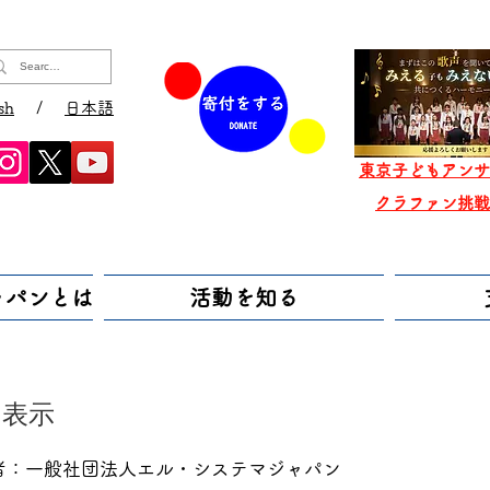
sh
/
日本語
東京子どもアンサ
​クラファン挑
ャパンとは
活動を知る
く表示
者：一般社団法人エル・システマジャパン