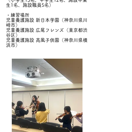
（小学生13名、中学生12名、施設卒業
生1名、施設職員5名）
・練習場所
​児童養護施設 新日本学園（神奈川県川
崎市）
児童養護施設 広尾フレンズ（東京都渋
谷区）
​児童養護施設 高風子供園（神奈川県横
浜市）