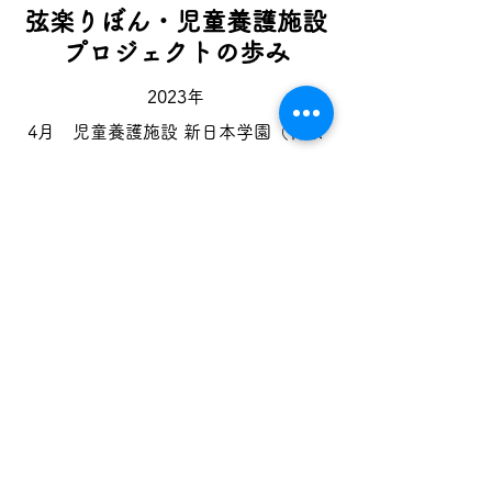
弦楽りぼん・児童養護施設
プロジェクトの歩み
2023年
4月 児童養護施設 新日本学園（神奈
川県川崎市）で弦楽器教室スタート
9月
東京交響楽団川崎市内巡回コン
サート出演 東京交響楽団弦楽四重奏
のメンバーと共演
10月
第１回弦楽りぼん音楽会開催
12月
新日本学園クリスマス会に出演
2024年
4月 児童養護施設 広尾フレンズ（東
京都渋谷区）で弦楽器教室スタート