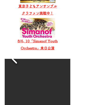
東京子どもアンサンブル
​クラファン挑戦中！
8/6, 10「Simanof Youth
Orchestra」来日公演