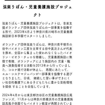
​弦楽りぼん・児童養護施設プロジェ
クト
弦楽りぼん・児童養護施設プロジェクトは、音楽支
援ボランティア団体弦楽りぼんの一部事業を協働す
る形で、2023年4月より神奈川県川崎市の児童養護
施設新日本学園でスタートしました。
ボランティア団体弦楽りぼんは、神奈川県平塚市の
田中バイオリン工房を主宰する田中眞次さんが代表
を務め、全国から集まった使われなくなったバイオ
リン・ビオラ・チェロを修繕し、児童養護施設に無
償で寄贈、ボランティアにより施設内の 児童・職
員へ演奏指導する活動を2013年から行っていまし
た。コロナ禍で活動が休止し、 再開にあたって、
エル・システマジャパンが一部事業を協働する運び
となりました。日頃、 継続した習い事ができにく
い社会的養護下にある子どもたちに豊かな芸術環境
を提供 することを目指しています。
2024年4月からは東京都渋谷区の児童養護施設広尾
フレンズ、11月からは神奈川県横浜市の児童養護施
設高風子供園でもバイオリン教室が再開されていま