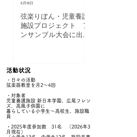
6月18日
6月11日
弦楽りぼん・児童養護
音楽劇「借り
施設プロジェクト ア
ンサンブル大会に出
演！
活動状況
・日々の活動
弦楽器教室を月2～4回
・対象者
​児童養護施設 新日本学園、広尾フレン
ズ、高風子供園に
暮らしている小学生～高校生、施設職
員
・2025年度参加数 31名 （2026年3
月現在）