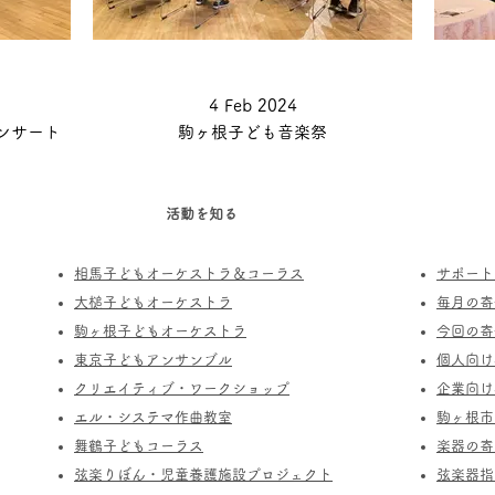
4 Feb 2024
ンサート
駒ヶ根子ども音楽祭
活動を知る
相馬子どもオーケストラ＆コーラス
サポート
​大槌子どもオーケストラ
​毎月の
駒ヶ根子どもオーケストラ
今回の寄
​東京子どもアンサンブル
個人向け
​クリエイティブ・ワークショップ
企業向け
エル・システマ作曲教室
駒ヶ根市
​舞鶴子どもコーラス
楽器の寄
​​弦楽りぼん・児童養護施設プロジェクト
​弦楽器