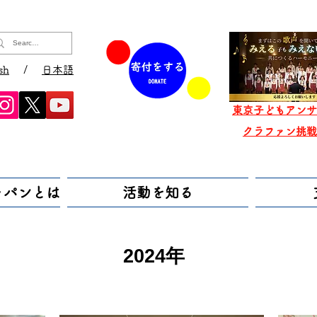
sh
/
日本語
東京子どもアンサ
​クラファン挑
ャパンとは
活動を知る
2024年