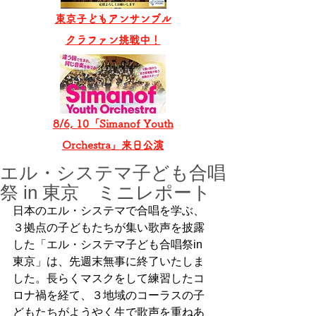
東京子どもアンサンブル
​クラファン挑戦中！
8/6, 10「Simanof Youth
Orchestra」来日公演
エル・システマ子ども合唱
祭 in 東京 ミニレポート
日本のエル・システマで合唱を学ぶ、
３拠点の子どもたちが集い歌声を披露
した「エル・システマ子ども合唱祭in
東京」は、先週末無事に終了いたしま
した。長らくマスクをして練習したコ
ロナ禍を経て、３地域のコーラスの子
どもたちがようやく生で歌声を重ねあ