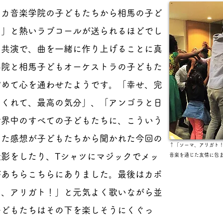
カ音楽学院の子どもたちから相馬の子ど
！」と熱いラブコールが送られるほどでし
る共演で、曲を一緒に作り上げることに真
学院と相馬子どもオーケストラの子どもた
縮めて心を通わせたようです。「幸せ、完
てくれて、最高の気分」、「アンゴラと日
世界中のすべての子どもたちに、こういう
った感想が子どもたちから聞かれた今回の
↑「ソーマ、アリガト
影をしたり、Tシャツにマジックでメッ
音楽を通じた友情に包まれました
があちらこちらにありました。最後はカポ
マ、アリガト！」と元気よく歌いながら並
子どもたちはその下を楽しそうにくぐっ