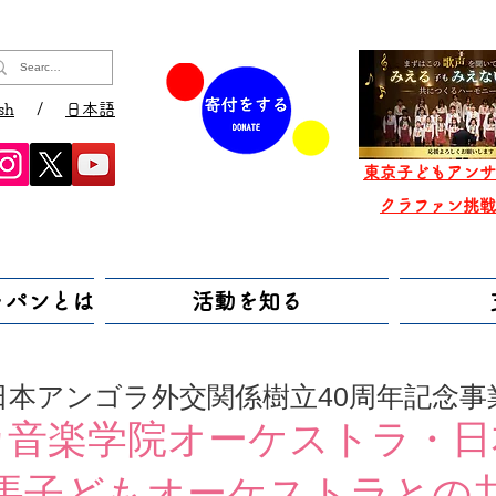
sh
/
日本語
東京子どもアンサ
​クラファン挑
ャパンとは
活動を知る
日本アンゴラ外交関係樹立40周年記念事
カ音楽学院オーケストラ・日
馬子どもオーケストラとの