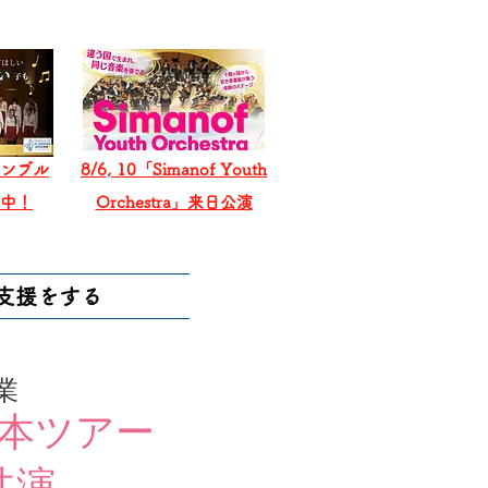
ンブル
8/6, 10「Simanof Youth
戦中！
Orchestra」来日公演
支援をする
業
本ツアー
共演