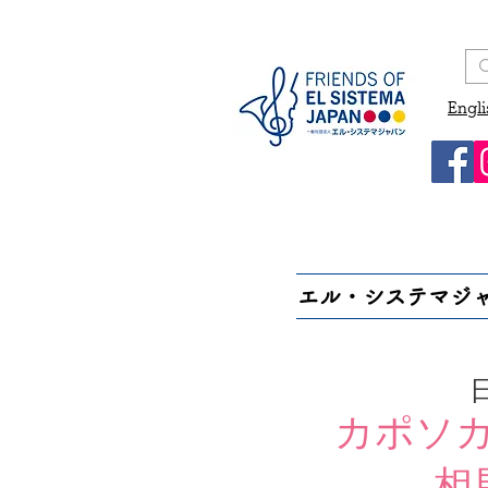
Engli
エル・システマジ
カポソ
相