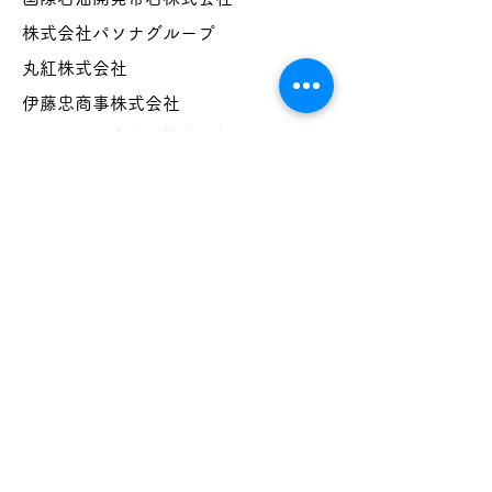
株式会社パソナグループ
丸紅株式会社
伊藤忠商事株式会社
千代田化工業建設株式会社
日揮株式会社
株式会社白寿生科学研究所
〒101-0052
東京都千代田区 神田小川町3-24 大栄堂第2ビル 3F
Tel:
03-6811-7077
(平日9時～17時) E-mail:
info@elsistemajapan.org
​プライバシーポリシー