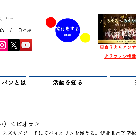
sh
/
日本語
東京子どもアンサ
​クラファン挑
ャパンとは
活動を知る
い）＜ビオラ＞
。スズキメソードにてバイオリンを始める。伊那北高等学