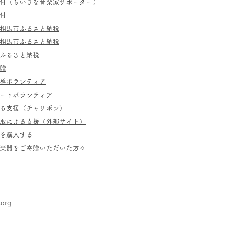
寄付（ちいさな音楽家サポーター）
付
相馬市ふるさと納税
相馬市ふるさと納税
ふるさと納税
贈
指導ボランティア
ポートボランティア
よる支援（チャリボン）
取による支援（外部サイト）
を購入する
／楽器をご寄贈いただいた方々
.org