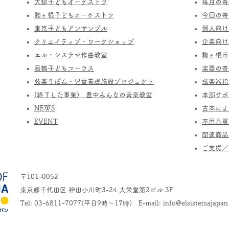
​大槌子どもオーケストラ
​毎月の
駒ヶ根子どもオーケストラ
今回の寄
​東京子どもアンサンブル
個人向け
​クリエイティブ・ワークショップ
企業向け
エル・システマ作曲教室
駒ヶ根市
​舞鶴子どもコーラス
楽器の寄
​​弦楽りぼん・児童養護施設プロジェクト
​弦楽器
(終了した事業) ​豊中みんなの音楽教室
​本部サ
​NEWS
​古本に
​EVENT
不用品買
関連商品
​ご支援
〒101-0052
東京都千代田区 神田小川町3-24 大栄堂第2ビル 3F
Tel: 03-6811-7077(平日9時～17時) E-mail:
info@elsistemajapan