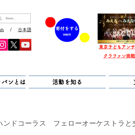
sh
/
日本語
東京子どもアンサ
​クラファン挑
ャパンとは
活動を知る
ハンドコーラス フェローオーケストラと