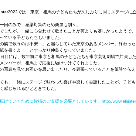
o Cantat2022では、東京・相馬の子どもたちが久しぶりに同じステージ
一回のみで、感染対策のため楽屋も別々。
でしたが、一緒に心合わせて歌えたことが何よりも嬉しかったようで、
っている子どもたちもいました。
の隣で歌うのは不安…」と漏らしていた東京のあるメンバー。終わった
紙を書くよ！」とすっかり仲良くなっていました。
1日目には、数年前に東京と相馬の子どもたちが東京芸術劇場で共演し
メンバーが、相馬まで応援に駆けつけてくれました。
の写真を見てお互いを思い出したり、今頑張っていることを筆談で伝え
ても、一緒にステージで味わった喜びや楽しく会話したことが、子ども
く感じられるひとときでした。
_________________________
くために皆様のご支援を必要としています。http://www.elsistemajap