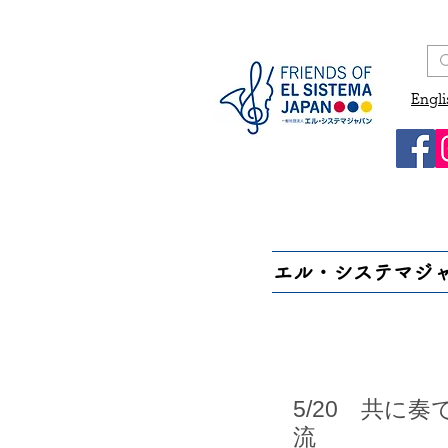
Engli
エル・システマジ
5/20 共に
流