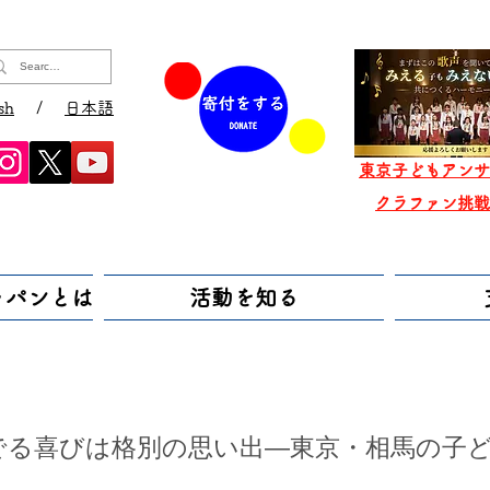
sh
/
日本語
東京子どもアンサ
​クラファン挑
ャパンとは
活動を知る
奏でる喜びは格別の思い出—東京・相馬の子