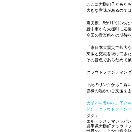
ここに大槌の子どもたち
大きな意味があるのでは
震災後、5か月間にわた
豊中市から大槌町に応援
今回の音楽祭への期待を
「東日本大震災で甚大な
支援と交流を続けてきた
その音色であらためて被
クラウドファンディングの
下記のリンクからご覧い
皆様の温かいご支援をよ
大槌から豊中へ。子ども達
開） - クラウドファンディ
タグ：
エル・システマジャパン
岩手県大槌町
クラウドフ
世界のしょうない音楽祭