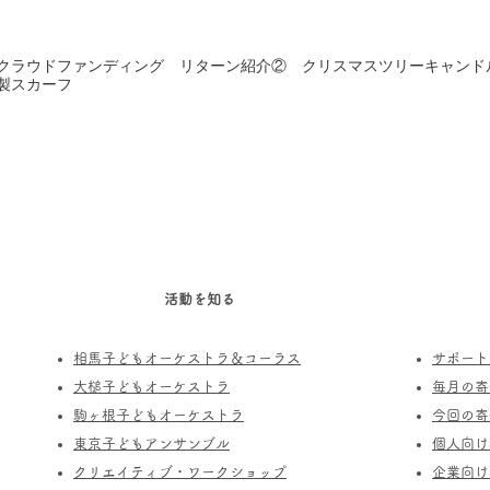
クラウドファンディング リターン紹介② クリスマスツリーキャンド
製スカーフ
活動を知る
相馬子どもオーケストラ＆コーラス
サポート
​大槌子どもオーケストラ
​毎月の
駒ヶ根子どもオーケストラ
今回の寄
​東京子どもアンサンブル
個人向け
​クリエイティブ・ワークショップ
企業向け