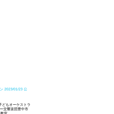
3/01/23 公
子どもオーケストラ
ー交響楽団
豊中市
ン教室