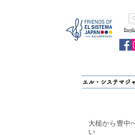
Engli
エル・システマジ
大槌から豊中
い