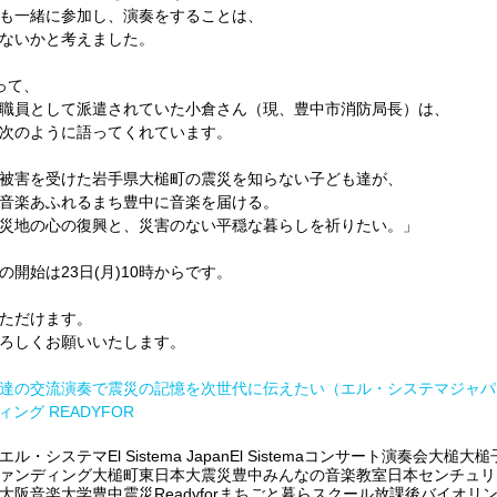
も一緒に参加し、演奏をすることは、
ないかと考えました。
って、
職員として派遣されていた小倉さん（現、豊中市消防局長）は、
次のように語ってくれています。
被害を受けた岩手県大槌町の震災を知らない子ども達が、
音楽あふれるまち豊中に音楽を届ける。
災地の心の復興と、災害のない平穏な暮らしを祈りたい。」  
開始は23日(月)10時からです。
ただけます。
ろしくお願いいたします。
の交流演奏で震災の記憶を次世代に伝えたい（エル・システマジャパン 202
ング READYFOR
エル・システマ
El Sistema Japan
El Sistema
コンサート
演奏会
大槌
大槌
ァンディング
大槌町
東日本大震災
豊中みんなの音楽教室
日本センチュリ
大阪音楽大学
豊中
震災
Readyfor
まちごと暮らスクール
放課後バイオリ