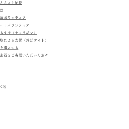
ふるさと納税
贈
指導ボランティア
ポートボランティア
よる支援（チャリボン）
取による支援（外部サイト）
を購入する
／楽器をご寄贈いただいた方々
.org