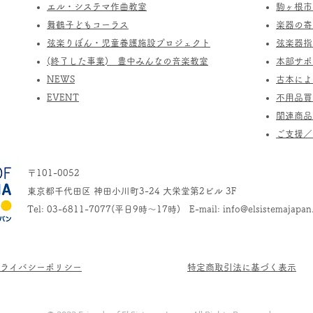
エル・システマ作曲教室
駒ヶ根市
​舞鶴子どもコーラス
楽器の寄
​​弦楽りぼん・児童養護施設プロジェクト
​弦楽器
(終了した事業) ​豊中みんなの音楽教室
​本部サ
​NEWS
​古本に
​EVENT
不用品買
関連商品
​ご支援
〒101-0052
東京都千代田区 神田小川町3-24 大栄堂第2ビル 3F
Tel: 03-6811-7077(平日9時～17時) E-mail:
info@elsistemajapan
プライバシーポリシー
​特定商取引法に基づく表示