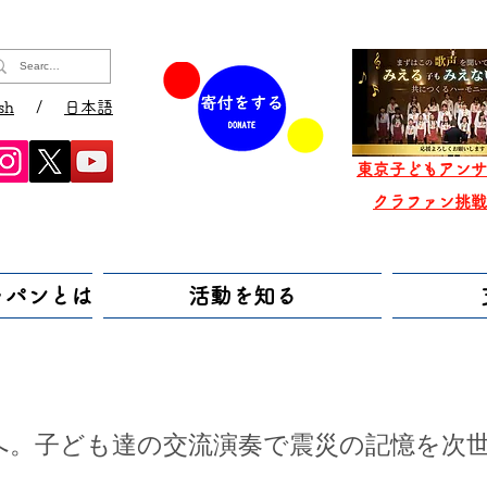
sh
/
日本語
東京子どもアンサ
​クラファン挑
ャパンとは
活動を知る
へ。子ども達の交流演奏で震災の記憶を次