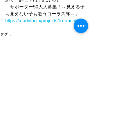
「サポーター50人大募集！～見える子
も見えない子も歌うコーラス隊～」
https://readyfor.jp/projects/tce-monthly
タグ：
エル・システマジャパン
El Sistema Japan
El Sistema
東京子どもアンサンブル
readyfor
視覚障害
東京
点字
吉川真澄
マンスリーサポーター
東京子どもアンサンブル
コメント
コメントを追加…