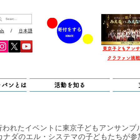
sh
/
日本語
東京子どもアンサ
​クラファン挑
ャパンとは
活動を知る
行われたイベントに東京子どもアンサンブ
カナダのエル・システマの子どもたちが参