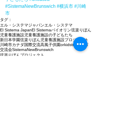
#SistemaNewBrunswich
#横浜市
#川崎
市
タグ：
エル・システマジャパン
エル・システマ
El Sistema Japan
El Sistema
バイオリン
弦楽りぼん
児童養護施設
児童養護施設の子どもたち
新日本学園
弦楽りぼん児童養護施設プロジェクト
川崎市
カナダ
国際交流
高風子供園
orkidstra
横浜市
交流会
SistemaNewBrunswich
弦楽りぼんプロジェクト
海外のエル・システマ団体との活動
2件のコメント