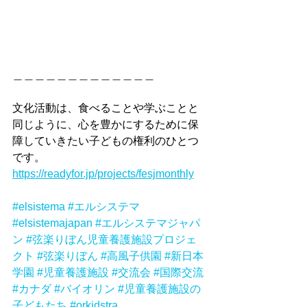
＿＿＿＿＿＿＿＿＿＿＿＿＿
文化活動は、食べることや学ぶことと
同じように、心を豊かにするために保
障していきたい子どもの権利のひとつ
です。
https://readyfor.jp/projects/fesjmonthly
#elsistema
#エルシステマ
#elsistemajapan
#エルシステマジャパ
ン
#弦楽りぼん児童養護施設プロジェ
クト
#弦楽りぼん
#高風子供園
#新日本
学園
#児童養護施設
#交流会
#国際交流
#カナダ
#バイオリン
#児童養護施設の
子どもたち
#orkidstra