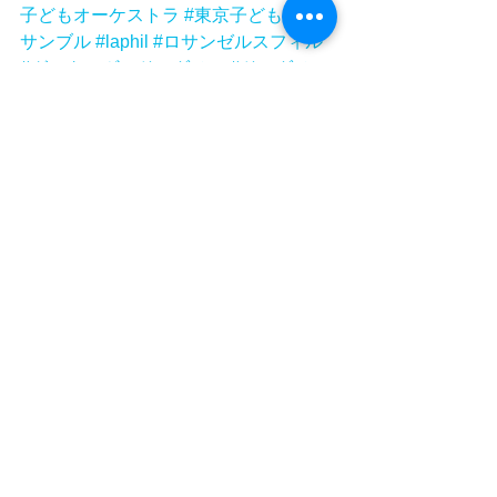
子どもオーケストラ
#東京子どもアン
サンブル
#laphil
#ロサンゼルスフィル
#グスターヴォドゥダメル
#ドゥダメル
タグ：
東京子どもアンサンブル
elsistema
エルシステマ
elsistemajapan
エルシステマジャパン
大槌子どもオーケストラ
駒ヶ根子どもオーケストラ
弦楽りぼん
ドゥダメル
ロサンゼルスフィル
サントリーホール
LAフィル
laphil
グスターヴォドゥダメル
ロサンゼルス・フィルハーモニック
NEWS
大槌子どもオーケストラ
駒ケ根子どもオーケストラ
コメント