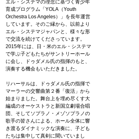
エル・システマの理念に基づく青少年
育成プログラム「YOLA（Youth 
Orchestra Los Angeles）」を長年運営
しています。そのご縁から、以前より
エル・システマジャパンと、様々な形
で交流を続けてくださっています。
2015年には、日・米のエル・システマ
で学ぶ子どもたちがサントリーホール
に会し、ドゥダメル氏の指揮のもと、
演奏する機会もいただきました。
リハーサルは、ドゥダメル氏の指揮で
マーラーの交響曲第２番「復活」から
始まりました。舞台上を埋め尽くす大
編成のオーケストラと新国立劇場合唱
団、そしてソプラノ・メゾソプラノの
歌手の皆さんによる、ホール全体に響
き渡るダイナミックな演奏に、子ども
たちは集中して真剣に聞いていまし