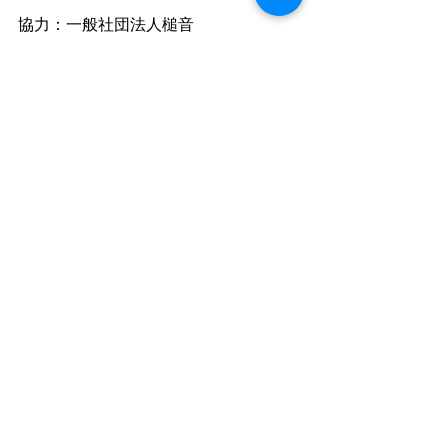
協力：一般社団法人槌音
大槌子どもオーケストラ
ニュース
コメント
コメントを追加…
最近の記事