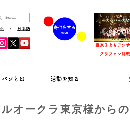
sh
/
日本語
東京子どもアンサ
​クラファン挑
ャパンとは
活動を知る
テルオークラ東京様からの