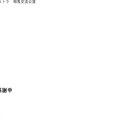
ストラ 相馬交流公演
感謝申