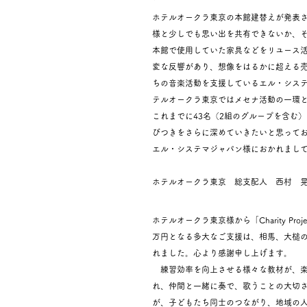
ホテルオークラ東京の本館建替えが発表
様と少しでも思い出を共有できないか、そしてそ
本館で使用していた家具などをリユース活用
変な反響があり、想像をはるかに超える
ちの音楽活動を支援しているエル・シス
テルオークラ東京ではメセナ活動の一環と
これまでに43名（2組のグループを含む
びつきをさらに深めていきたいと思って
エル・システマジャパン様におかれまし
ホテルオークラ東京 総支配人 西村 
ホテルオークラ東京様から「Charity Projec
万円となる多大なご支援は、相馬、大槌
れました。心より感謝申し上げます。
練習効率を向上させる様々な教材が、楽
れ、仲間と一緒に奏で、歌うことの大切
が、子どもたち同士のつながり、地域の