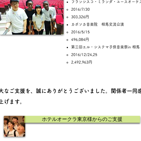
フランシスコ・ミランダ・ユースオーケ
2016/7/30
303,326円
カポソカ音楽院 相馬交流公演
2016/5/15
496,084円
第三回エル・システマ子供音楽祭in 相馬​​
2016/12/24,25​
2,492,963円
大なご支援を、誠にありがとうございました。関係者一同
上げます。
ホテルオークラ東京様からのご支援