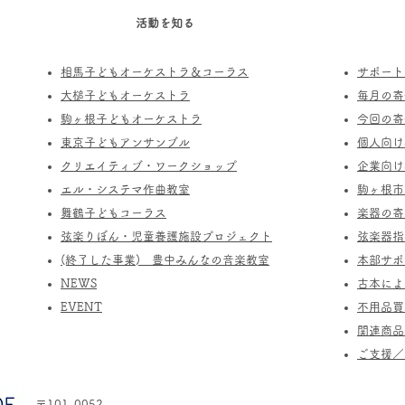
活動を知る
相馬子どもオーケストラ＆コーラス
サポート
​大槌子どもオーケストラ
​毎月の
駒ヶ根子どもオーケストラ
今回の寄
​東京子どもアンサンブル
個人向け
​クリエイティブ・ワークショップ
企業向け
エル・システマ作曲教室
駒ヶ根市
​舞鶴子どもコーラス
楽器の寄
​​弦楽りぼん・児童養護施設プロジェクト
​弦楽器
(終了した事業) ​豊中みんなの音楽教室
​本部サ
​NEWS
​古本に
​EVENT
不用品買
関連商品
​ご支援
〒101-0052