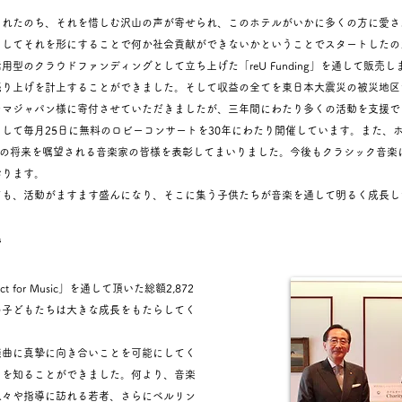
されたのち、それを惜しむ沢山の声が寄せられ、このホテルがいかに多くの方に愛さ
れを形にすることで何か社会貢献ができないかということでスタートしたのがこの「Charit
型のクラウドファンディングとして立ち上げた「reU Funding」を通して販売
売り上げを計上することができました。そして収益の全てを東日本大震災の被災地区
テマジャパン様に寄付させていただきましたが、三年間にわたり多くの活動を支援で
して毎月25日に無料のロビーコンサートを30年にわたり開催しています。また、ホ
）の将来を嘱望される音楽家の皆様を表彰してまいりました。今後もクラシック音楽
おります。
ても、活動がますます盛んになり、そこに集う子供たちが音楽を通して明るく成長し
晃
t for Music」を通して頂いた総額2,872
の子どもたちは大きな成長をもたらしてく
曲に真摯に向き合いことを可能にしてく
さを知ることができました。何より、音楽
人々や指導に訪れる若者、さらにベルリン