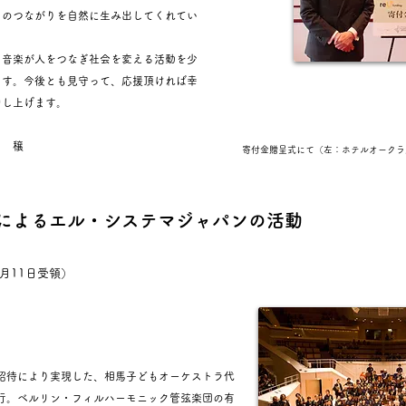
とのつながりを自然に生み出してくれてい
音楽が人をつなぎ社会を変える活動を少
ます。今後とも見守って、応援頂ければ幸
申し上げます。
川 穣
寄付金贈呈式にて（左：ホテルオークラ
or Musicによるエル・システマジャパンの活動
4月11日受領）
招待により実現した、相馬子どもオーケストラ代
行。ベルリン・フィルハーモニック管弦楽団の有