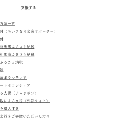
支援する
方法一覧
寄付（ちいさな音楽家サポーター）
付
相馬市ふるさと納税
相馬市ふるさと納税
ふるさと納税
贈
指導ボランティア
ポートボランティア
よる支援（チャリボン）
取による支援（外部サイト）
を購入する
／楽器をご寄贈いただいた方々