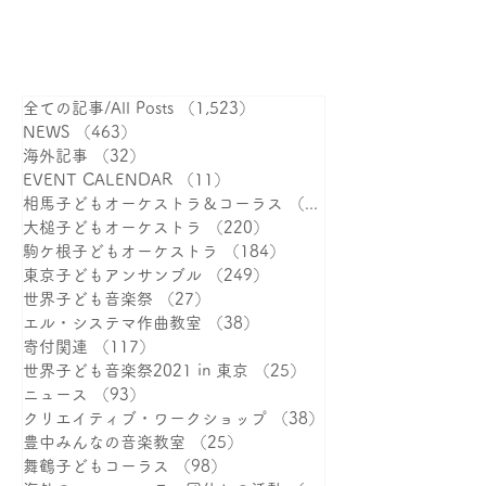
全ての記事/All Posts
（1,523）
1,523件の記事
NEWS
（463）
463件の記事
海外記事
（32）
32件の記事
EVENT CALENDAR
（11）
11件の記事
相馬子どもオーケストラ＆コーラス
（387）
大槌子どもオーケストラ
（220）
220件の記事
駒ケ根子どもオーケストラ
（184）
184件の記事
東京子どもアンサンブル
（249）
249件の記事
世界子ども音楽祭
（27）
27件の記事
エル・システマ作曲教室
（38）
38件の記事
寄付関連
（117）
117件の記事
世界子ども音楽祭2021 in 東京
（25）
25件の記事
ニュース
（93）
93件の記事
クリエイティブ・ワークショップ
（38）
38件の記事
豊中みんなの音楽教室
（25）
25件の記事
舞鶴子どもコーラス
（98）
98件の記事