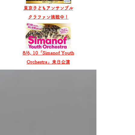
東京子どもアンサンブル
​クラファン挑戦中！
8/6, 10「Simanof Youth
Orchestra」来日公演