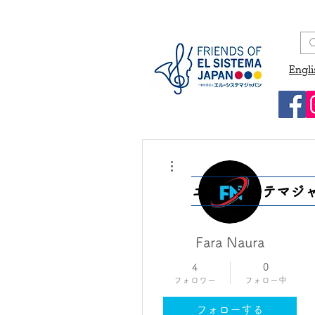
Engli
その他
エル・システマジ
Fara Naura
4
0
フォロワー
フォロー中
フォローする