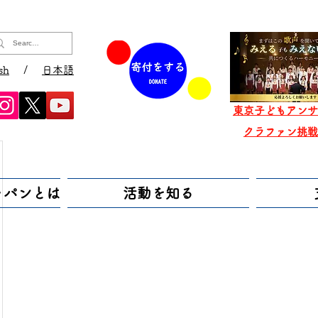
sh
/
日本語
東京子どもアンサ
​クラファン挑
ャパンとは
活動を知る