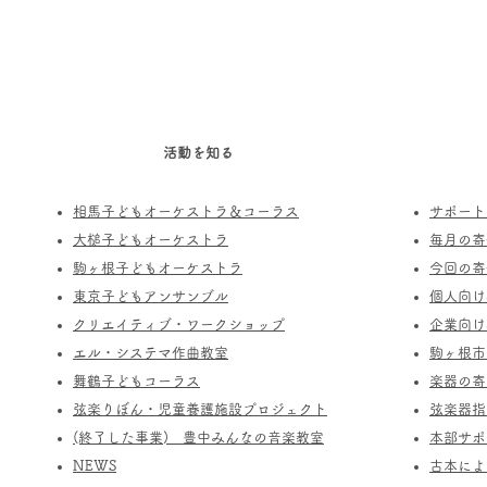
活動を知る
相馬子どもオーケストラ＆コーラス
サポート
​大槌子どもオーケストラ
​毎月の
駒ヶ根子どもオーケストラ
今回の寄
​東京子どもアンサンブル
個人向け
​クリエイティブ・ワークショップ
企業向け
エル・システマ作曲教室
駒ヶ根市
​舞鶴子どもコーラス
楽器の寄
​​弦楽りぼん・児童養護施設プロジェクト
​弦楽器
(終了した事業) ​豊中みんなの音楽教室
​本部サ
​NEWS
​古本に