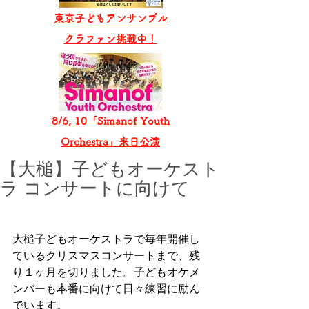
東京子どもアンサンブル
​クラファン挑戦中！
8/6, 10「Simanof Youth
Orchestra」来日公演
【大槌】子どもオーケスト
ラ コンサートに向けて
大槌子どもオーケストラで毎年開催し
ているクリスマスコンサートまで、残
り１ヶ月を切りました。子どもオケメ
ンバーも本番に向けて日々練習に励ん
でいます。