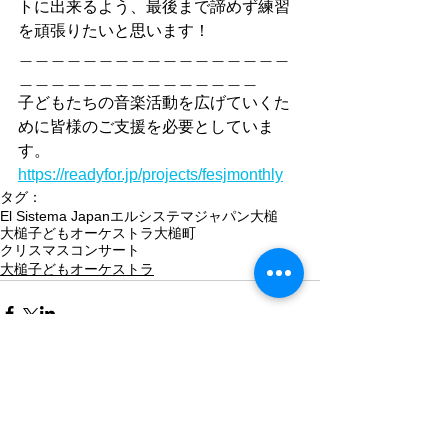
トに出来るよう、最後まで諦めず練習
を頑張りたいと思います！
＿＿＿＿＿＿＿＿＿＿＿＿＿＿＿＿＿
＿＿＿＿＿＿＿＿＿＿＿＿＿＿＿
子どもたちの音楽活動を広げていくた
めに皆様のご支援を必要としていま
す。
https://readyfor.jp/projects/fesjmonthly
タグ：
El Sistema Japan
エルシステマジャパン
大槌
大槌子どもオーケストラ
大槌町
クリスマスコンサート
大槌子どもオーケストラ
コメント