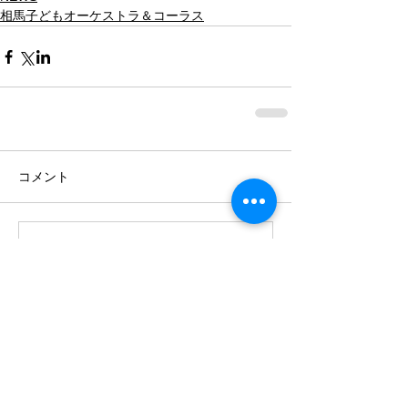
相馬子どもオーケストラ＆コーラス
コメント
コメントを追加…
最近の記事
クラウドファンディング、バリトン
歌手・宮本益光さんからの応援メッ