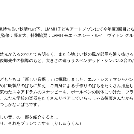
も気持ち良い秋晴れの下、LMMH子どもアートメゾンにて今年度3回目と
馬（監修：藤倉大、特別協賛：LVMH モエ ヘネシー・ルイ　ヴィトン グ
然光が入るのでとても明るく、また心地よい秋の風が部屋を通り抜ける
俊郎先生の指導のもと、大きさの違うサスペンデッド・シンバル2台の
どもたちは「新しい音探し」に挑戦しました。エル・システマジャパン
めに既製品のばちに加え、ご自身による手作りのばちをたくさん用意し
束ねたスネアドラムのスナッピーを、ボールペンの胴体につけた、ブラ
。ふだん学校の楽器をたくさんリペアしていらっしゃる後藤さんだから
つしかないばちです。
しい音」の一部を紹介すると…
り、それをブラシでこする（りしゅうくん）