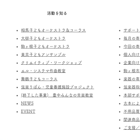
活動を知る
相馬子どもオーケストラ＆コーラス
サポート
​大槌子どもオーケストラ
​毎月の
駒ヶ根子どもオーケストラ
今回の寄
​東京子どもアンサンブル
個人向け
​クリエイティブ・ワークショップ
企業向け
エル・システマ作曲教室
駒ヶ根市
​舞鶴子どもコーラス
楽器の寄
​​弦楽りぼん・児童養護施設プロジェクト
​弦楽器
(終了した事業) ​豊中みんなの音楽教室
​本部サ
​NEWS
​古本に
​EVENT
不用品買
関連商品
​ご支援