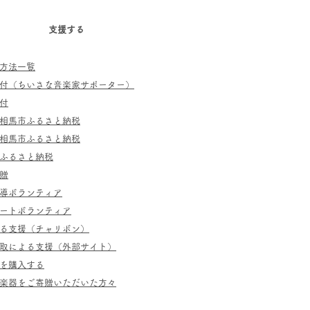
支援する
方法一覧
寄付（ちいさな音楽家サポーター）
付
相馬市ふるさと納税
相馬市ふるさと納税
ふるさと納税
贈
指導ボランティア
ポートボランティア
よる支援（チャリボン）
取による支援（外部サイト）
を購入する
／楽器をご寄贈いただいた方々