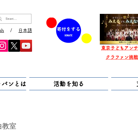
sh
/
日本語
東京子どもアンサ
​クラファン挑
ャパンとは
活動を知る
曲教室