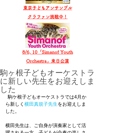
東京子どもアンサンブル
​クラファン挑戦中！
8/6, 10「Simanof Youth
Orchestra」来日公演
駒ヶ根子どもオーケストラ
に新しい先生をお迎えしま
した
  駒ケ根子どもオーケストラでは4月か
ら新しく
横田真規子先生
をお迎えしま
した。
横田先生は、ご自身が演奏家として活
躍される一方、子どもが合奏の楽しさ