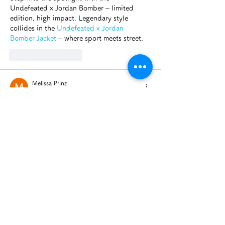
Undefeated x Jordan Bomber – limited 
edition, high impact. Legendary style 
collides in the 
Undefeated x Jordan 
Bomber Jacket
 – where sport meets street.
いいね！
返信
Melissa Prinz
2024年11月14日
Books on Budgeting Discover the secrets to 
smart money management with guides for 
budgeting, saving, and investing. From 
beginners to experts, find 
books on 
budgeting
 that cater to every level of 
financial knowledge and need.
いいね！
返信
最近の記事